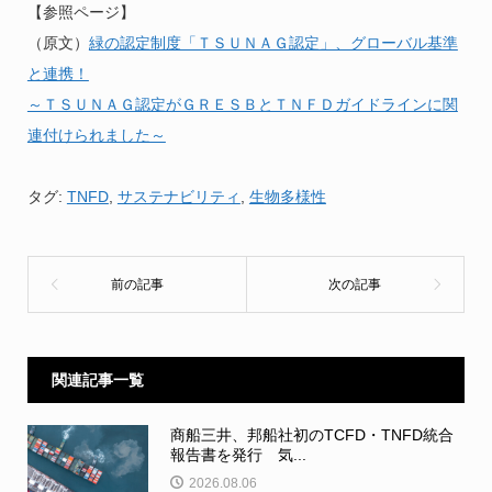
【参照ページ】
（原文）
緑の認定制度「ＴＳＵＮＡＧ認定」、グローバル基準
と連携！
～ＴＳＵＮＡＧ認定がＧＲＥＳＢとＴＮＦＤガイドラインに関
連付けられました～
タグ:
TNFD
,
サステナビリティ
,
生物多様性
関連記事一覧
商船三井、邦船社初のTCFD・TNFD統合
報告書を発行 気...
2026.08.06