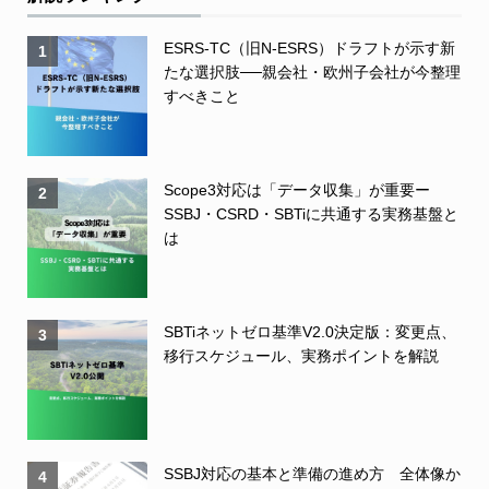
ESRS-TC（旧N-ESRS）ドラフトが示す新
1
たな選択肢──親会社・欧州子会社が今整理
すべきこと
Scope3対応は「データ収集」が重要ー
2
SSBJ・CSRD・SBTiに共通する実務基盤と
は
SBTiネットゼロ基準V2.0決定版：変更点、
3
移行スケジュール、実務ポイントを解説
SSBJ対応の基本と準備の進め方 全体像か
4