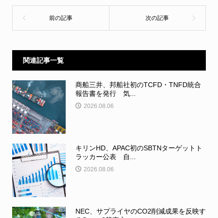
関連記事一覧
商船三井、邦船社初のTCFD・TNFD統合
報告書を発行 気...
2026.08.06
キリンHD、APAC初のSBTNターゲットト
ラッカー公表 自...
2026.08.06
NEC、サプライヤのCO2削減成果を反映す