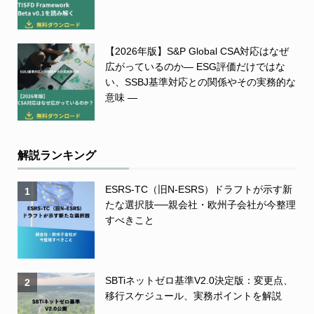
【2026年版】S&P Global CSA対応はなぜ
広がっているのか― ESG評価だけではな
い、SSBJ基準対応との関係やその実務的な
意味 ―
解説ランキング
ESRS-TC（旧N-ESRS）ドラフトが示す新
1
たな選択肢──親会社・欧州子会社が今整理
すべきこと
SBTiネットゼロ基準V2.0決定版：変更点、
2
移行スケジュール、実務ポイントを解説