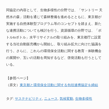
同協定の内容として、生物多様性の分野では、「サントリー 天
然水の森」活動を通じて森林整備を進めるとともに、東京都が
実施する自然体験型プログラム等のコンセプトを踏まえ、新た
な連携活動についても検討を行う。資源循環の分野では、「ボ
トルtoボトル」水平リサイクルの取り組みを、東京都庁に設置
する当社自動販売機から開始し、取り組み拡大に向けた協議を
行う。さらに、これらの環境保全活動に関する教育・体験機会
の展開や、互いの活動を周知するなど、啓発活動も行うとして
いる。
【参照ページ】
（原文）
東京都と環境保全活動に関する包括連携協定を締結
タグ:
サステナビリティ
,
ニュース
,
気候変動
,
生物多様性