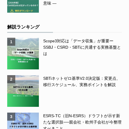
意味 ―
解説ランキング
Scope3対応は「データ収集」が重要ー
1
SSBJ・CSRD・SBTiに共通する実務基盤と
は
SBTiネットゼロ基準V2.0決定版：変更点、
2
移行スケジュール、実務ポイントを解説
ESRS-TC（旧N-ESRS）ドラフトが示す新
3
たな選択肢──親会社・欧州子会社が今整理
すべきこと