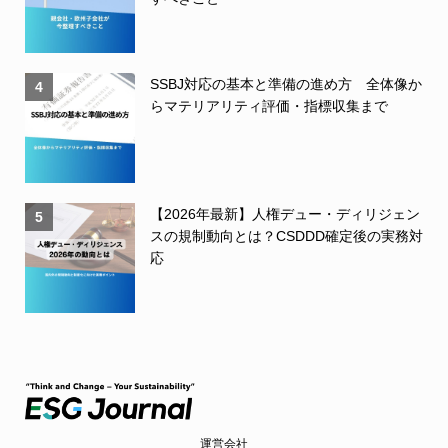
SSBJ対応の基本と準備の進め方 全体像か
4
らマテリアリティ評価・指標収集まで
【2026年最新】人権デュー・ディリジェン
5
スの規制動向とは？CSDDD確定後の実務対
応
運営会社