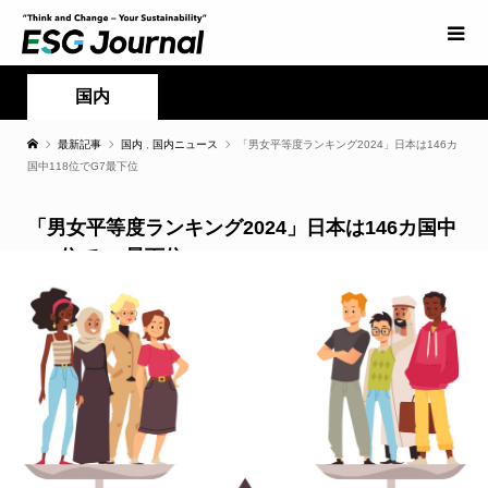
国内
最新記事
国内
,
国内ニュース
「男女平等度ランキング2024」日本は146カ
国中118位でG7最下位
「男女平等度ランキング2024」日本は146カ国中
118位でG7最下位