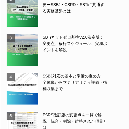
要ーSSBJ・CSRD・SBTiに共通す
る実務基盤とは
SBTiネットゼロ基準V2.0決定版：
3
変更点、移行スケジュール、実務ポ
イントを解説
SSBJ対応の基本と準備の進め方
4
全体像からマテリアリティ評価・指
標収集まで
ESRS改訂版の変更点を一覧で解
5
説 統合・削除・維持された項目と
は