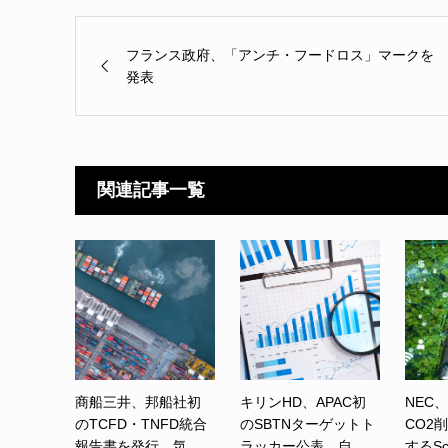
フランス政府、「アンチ・フードロス」マークを
発表
関連記事一覧
商船三井、邦船社初
キリンHD、APAC初
NEC
のTCFD・TNFD統合
のSBTNターゲットト
CO2
報告書を発行 気...
ラッカー公表 自...
するSc