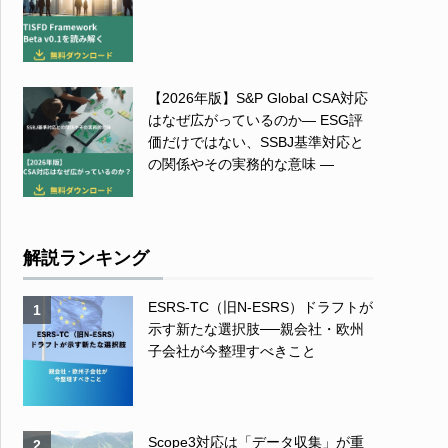
【2026年版】S&P Global CSA対応
はなぜ広がっているのか― ESG評
価だけではない、SSBJ基準対応と
の関係やその実務的な意味 ―
解説ランキング
ESRS-TC（旧N-ESRS）ドラフトが
1
示す新たな選択肢──親会社・欧州
子会社が今整理すべきこと
Scope3対応は「データ収集」が重
2