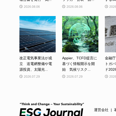
2026.08.06
2026.08.06
2026
改正電気事業法が成
Appier、TCFD提言に
金融庁
立 送電網整備や電
基づく情報開示を開
トガバ
源投資、太陽光...
始 気候リスク...
ド202
2026.07.29
2026.07.29
2026
運営会社