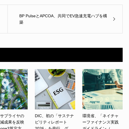
BP PulseとAPCOA、共同でEV急速充電ハブを構
築
、サプライヤの
DIC、初の「サステナ
環境省、「ネイチャ
削減成果を反映
ビリティレポート
ーファイナンス実践
ope3算定方...
2026」を発行 グ...
ガイドライン（...