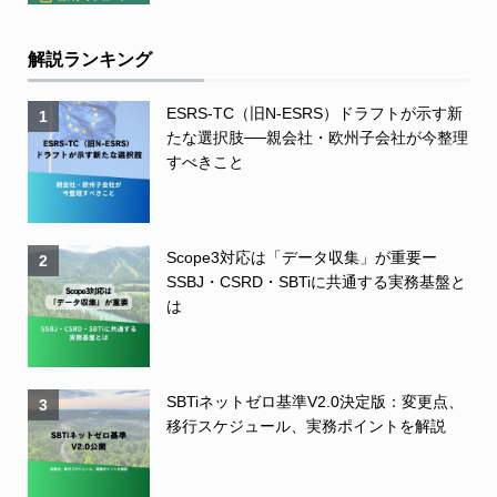
解説ランキング
ESRS-TC（旧N-ESRS）ドラフトが示す新
1
たな選択肢──親会社・欧州子会社が今整理
すべきこと
Scope3対応は「データ収集」が重要ー
2
SSBJ・CSRD・SBTiに共通する実務基盤と
は
SBTiネットゼロ基準V2.0決定版：変更点、
3
移行スケジュール、実務ポイントを解説