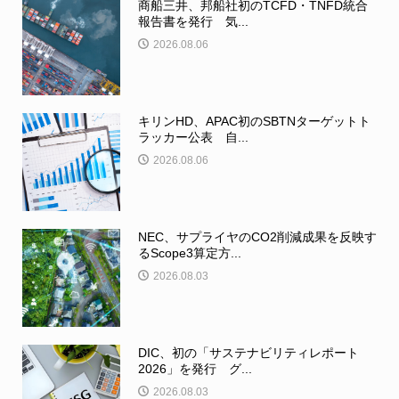
商船三井、邦船社初のTCFD・TNFD統合
報告書を発行 気...
2026.08.06
キリンHD、APAC初のSBTNターゲットト
ラッカー公表 自...
2026.08.06
NEC、サプライヤのCO2削減成果を反映す
るScope3算定方...
2026.08.03
DIC、初の「サステナビリティレポート
2026」を発行 グ...
2026.08.03