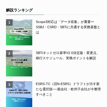
解説ランキング
Scope3対応は「データ収集」が重要ー
1
SSBJ・CSRD・SBTiに共通する実務基盤と
は
SBTiネットゼロ基準V2.0決定版：変更点、
2
移行スケジュール、実務ポイントを解説
ESRS-TC（旧N-ESRS）ドラフトが示す新
3
たな選択肢──親会社・欧州子会社が今整理
すべきこと