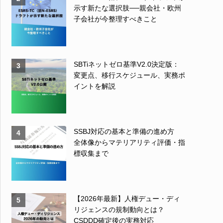
示す新たな選択肢──親会社・欧州
子会社が今整理すべきこと
SBTiネットゼロ基準V2.0決定版：
3
変更点、移行スケジュール、実務ポ
イントを解説
SSBJ対応の基本と準備の進め方
4
全体像からマテリアリティ評価・指
標収集まで
【2026年最新】人権デュー・ディ
5
リジェンスの規制動向とは？
CSDDD確定後の実務対応