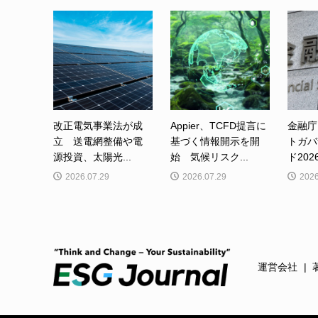
改正電気事業法が成
Appier、TCFD提言に
金融庁
立 送電網整備や電
基づく情報開示を開
トガバ
源投資、太陽光...
始 気候リスク...
ド202
2026.07.29
2026.07.29
2026
運営会社