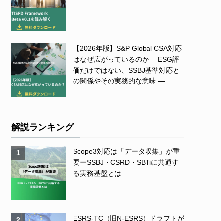
【2026年版】S&P Global CSA対応
はなぜ広がっているのか― ESG評
価だけではない、SSBJ基準対応と
の関係やその実務的な意味 ―
解説ランキング
Scope3対応は「データ収集」が重
1
要ーSSBJ・CSRD・SBTiに共通す
る実務基盤とは
ESRS-TC（旧N-ESRS）ドラフトが
2