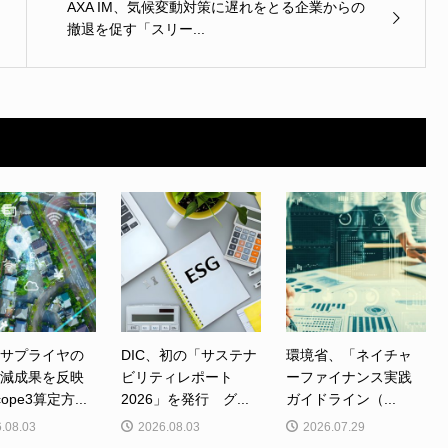
AXA IM、気候変動対策に遅れをとる企業からの
撤退を促す「スリー...
、サプライヤの
DIC、初の「サステナ
環境省、「ネイチャ
削減成果を反映
ビリティレポート
ーファイナンス実践
ope3算定方...
2026」を発行 グ...
ガイドライン（...
.08.03
2026.08.03
2026.07.29