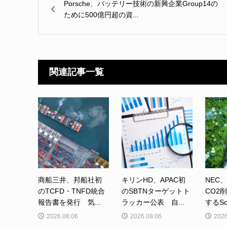
Porsche、バッテリー技術の新興企業Group14の
ために500億円超の資...
関連記事一覧
商船三井、邦船社初
キリンHD、APAC初
NEC
のTCFD・TNFD統合
のSBTNターゲットト
CO2
報告書を発行 気...
ラッカー公表 自...
するSc
2026.08.06
2026.08.06
2026