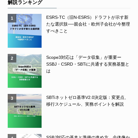
解説ランキング
ESRS-TC（旧N-ESRS）ドラフトが示す新
1
たな選択肢──親会社・欧州子会社が今整理
すべきこと
Scope3対応は「データ収集」が重要ー
2
SSBJ・CSRD・SBTiに共通する実務基盤と
は
SBTiネットゼロ基準V2.0決定版：変更点、
3
移行スケジュール、実務ポイントを解説
SSBJ対応の基本と準備の進め方 全体像か