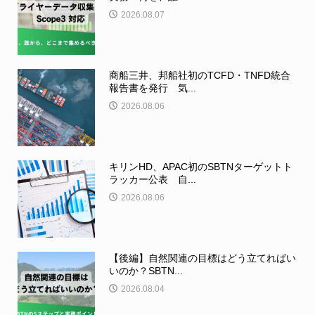
2026.08.07
商船三井、邦船社初のTCFD・TNFD統合
報告書を発行 気...
2026.08.06
キリンHD、APAC初のSBTNターゲットト
ラッカー公表 自...
2026.08.06
【後編】自然関連の目標はどう立てればい
いのか？SBTN...
2026.08.04