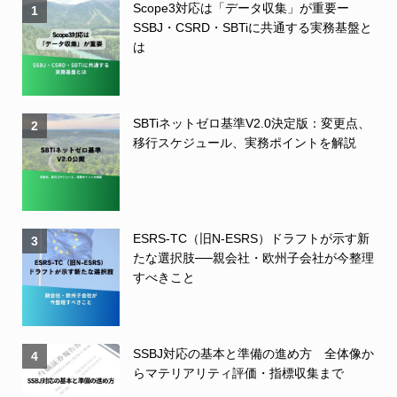
Scope3対応は「データ収集」が重要ー
1
SSBJ・CSRD・SBTiに共通する実務基盤と
は
SBTiネットゼロ基準V2.0決定版：変更点、
2
移行スケジュール、実務ポイントを解説
ESRS-TC（旧N-ESRS）ドラフトが示す新
3
たな選択肢──親会社・欧州子会社が今整理
すべきこと
SSBJ対応の基本と準備の進め方 全体像か
4
らマテリアリティ評価・指標収集まで