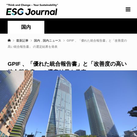
国内
最新記事
国内
,
国内ニュース
GPIF 、「優れた統合報告書」と「改善度の
高い統合報告書」 の選定結果を発表
GPIF 、「優れた統合報告書」と「改善度の高い
統合報告書」 の選定結果を発表