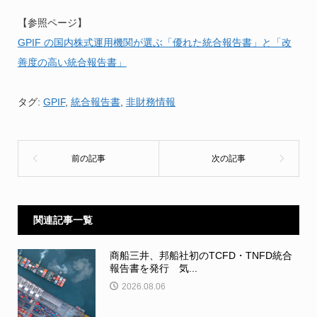
【参照ページ】
GPIF の国内株式運用機関が選ぶ「優れた統合報告書」と「改
善度の高い統合報告書」
タグ:
GPIF
,
統合報告書
,
非財務情報
関連記事一覧
商船三井、邦船社初のTCFD・TNFD統合
報告書を発行 気...
2026.08.06