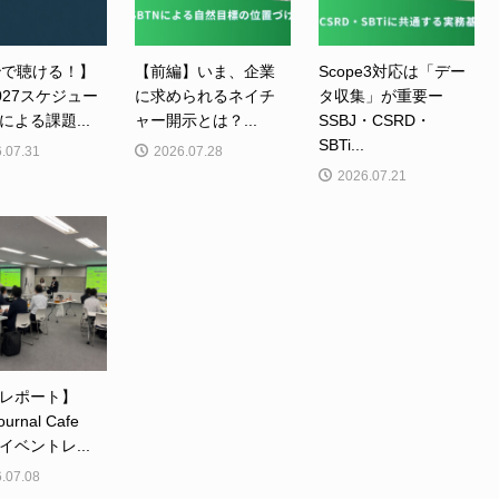
秒で聴ける！】
【前編】いま、企業
Scope3対応は「デー
2027スケジュー
に求められるネイチ
タ収集」が重要ー
による課題...
ャー開示とは？...
SSBJ・CSRD・
SBTi...
.07.31
2026.07.28
2026.07.21
レポート】
ournal Cafe
イベントレ...
.07.08