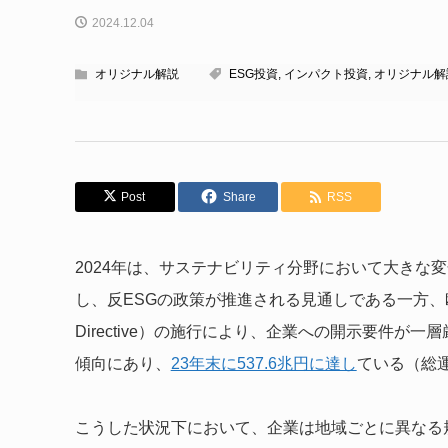
2024.12.04
オリジナル解説
ESG投資
,
インパクト投資
,
オリジナル解
Post
Share
RSS
2024年は、サステナビリティ分野において大きな
し、反ESGの政策が推進される見通しである一方、欧州ではCSRD（
Directive）の施行により、企業への開示要件
傾向にあり、
23年末に537.6兆円に達し
ている（総運
こうした状況下において、企業は地域ごとに異なる