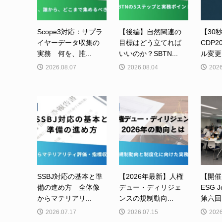
Scope3対応：サプラ
【後編】自然関連の
【30
イヤーデータ収集の
目標はどう立てれば
CDP
実務 何を、誰...
いいのか？SBTN...
ル変更
2026.08.07
2026.08.04
2026
SSBJ対応の基本と準
【2026年最新】人権
【開催
備の進め方 全体像
デュー・ディリジェ
ESG J
からマテリアリ...
ンスの規制動向...
第六回
2026.07.17
2026.07.15
2026