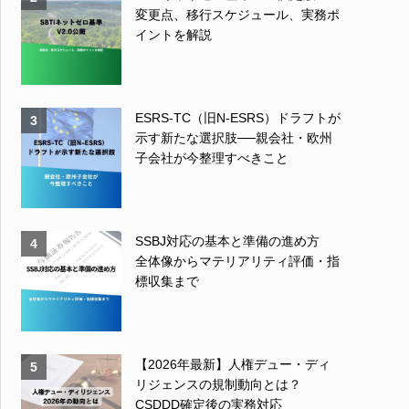
変更点、移行スケジュール、実務ポ
イントを解説
ESRS-TC（旧N-ESRS）ドラフトが
3
示す新たな選択肢──親会社・欧州
子会社が今整理すべきこと
SSBJ対応の基本と準備の進め方
4
全体像からマテリアリティ評価・指
標収集まで
【2026年最新】人権デュー・ディ
5
リジェンスの規制動向とは？
CSDDD確定後の実務対応