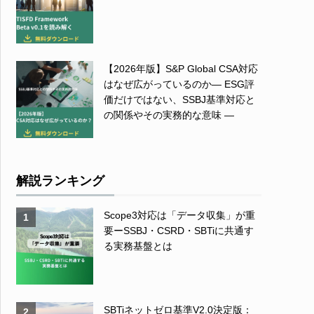
【2026年版】S&P Global CSA対応
はなぜ広がっているのか― ESG評
価だけではない、SSBJ基準対応と
の関係やその実務的な意味 ―
解説ランキング
Scope3対応は「データ収集」が重
1
要ーSSBJ・CSRD・SBTiに共通す
る実務基盤とは
SBTiネットゼロ基準V2.0決定版：
2