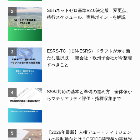
SBTiネットゼロ基準V2.0決定版：変更点、
2
移行スケジュール、実務ポイントを解説
ESRS-TC（旧N-ESRS）ドラフトが示す新
3
たな選択肢──親会社・欧州子会社が今整理
すべきこと
SSBJ対応の基本と準備の進め方 全体像か
4
らマテリアリティ評価・指標収集まで
【2026年最新】人権デュー・ディリジェン
5
スの規制動向とは？CSDDD確定後の実務対