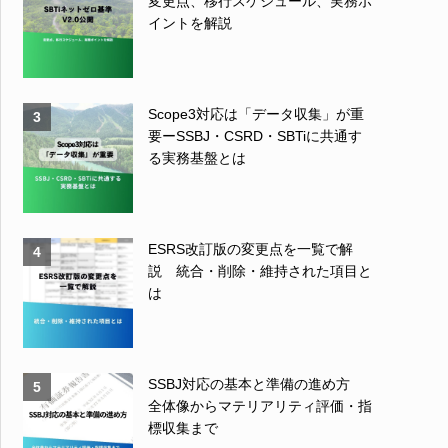
変更点、移行スケジュール、実務ポ
イントを解説
Scope3対応は「データ収集」が重
3
要ーSSBJ・CSRD・SBTiに共通す
る実務基盤とは
ESRS改訂版の変更点を一覧で解
4
説 統合・削除・維持された項目と
は
SSBJ対応の基本と準備の進め方
5
全体像からマテリアリティ評価・指
標収集まで