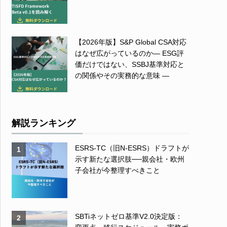
【2026年版】S&P Global CSA対応
はなぜ広がっているのか― ESG評
価だけではない、SSBJ基準対応と
の関係やその実務的な意味 ―
解説ランキング
ESRS-TC（旧N-ESRS）ドラフトが
1
示す新たな選択肢──親会社・欧州
子会社が今整理すべきこと
SBTiネットゼロ基準V2.0決定版：
2