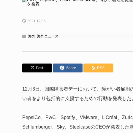
2021.12.06
海外
,
海外ニュース
Post
Share
RSS
12月3日、国際障害者デーにおいて、障がい者雇用の促進を
い者をより包括的に支援するための行動を発表した
PepsiCo、PwC、Spotify、VMware、L’Oréal、Zurich 
Schlumberger、Sky、SteelcaseのCE