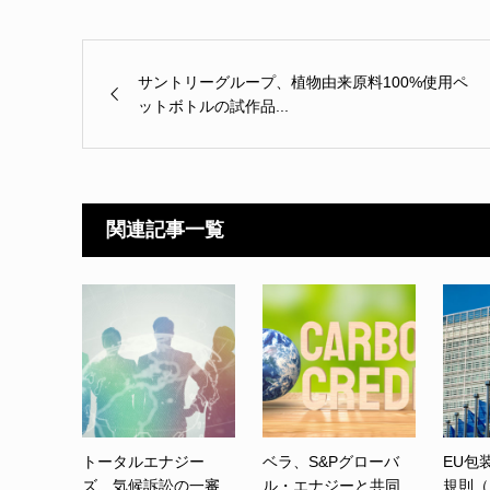
サントリーグループ、植物由来原料100%使用ペ
ットボトルの試作品...
関連記事一覧
トータルエナジー
ベラ、S&Pグローバ
EU包
ズ、気候訴訟の一審
ル・エナジーと共同
規則（