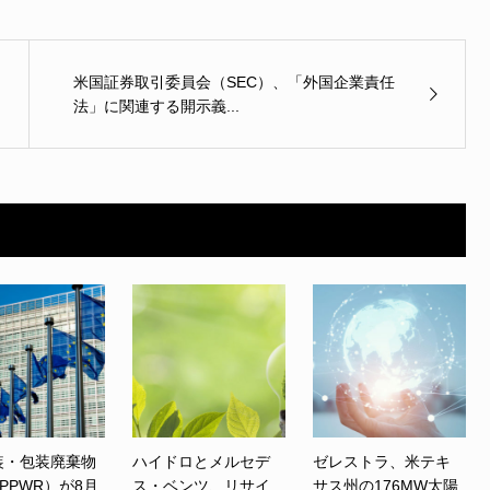
米国証券取引委員会（SEC）、「外国企業責任
法」に関連する開示義...
装・包装廃棄物
ハイドロとメルセデ
ゼレストラ、米テキ
PPWR）が8月
ス・ベンツ、リサイ
サス州の176MW太陽