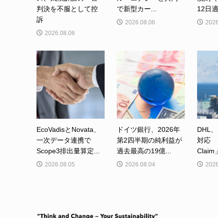
判決を不服として控
で新型カー...
12日適
訴
2026.08.06
2026
2026.08.06
EcoVadisとNovata、
ドイツ銀行、2026年
DHL、
一次データ連携で
第2四半期の純利益が
対応 「
Scope3排出量算定...
過去最高の19億...
Clai
2026.08.05
2026.08.04
2026