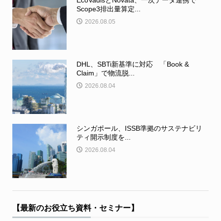
EcoVadisとNovata、一次データ連携で
Scope3排出量算定...
2026.08.05
DHL、SBTi新基準に対応 「Book &
Claim」で物流脱...
2026.08.04
シンガポール、ISSB準拠のサステナビリ
ティ開示制度を...
2026.08.04
【最新のお役立ち資料・セミナー】