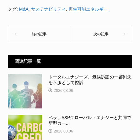
タグ:
M&A
,
サステナビリティ
,
再生可能エネルギー
関連記事一覧
トータルエナジーズ、気候訴訟の一審判決
を不服として控訴
2026.08.06
ベラ、S&Pグローバル・エナジーと共同で
新型カー...
2026.08.06