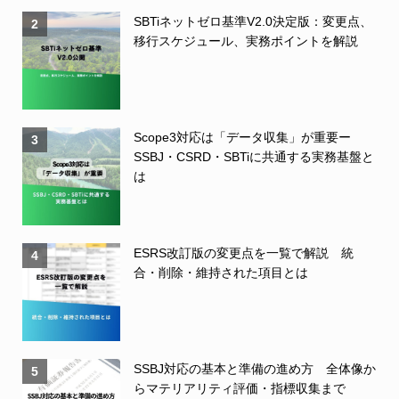
SBTiネットゼロ基準V2.0決定版：変更点、
2
移行スケジュール、実務ポイントを解説
Scope3対応は「データ収集」が重要ー
3
SSBJ・CSRD・SBTiに共通する実務基盤と
は
ESRS改訂版の変更点を一覧で解説 統
4
合・削除・維持された項目とは
SSBJ対応の基本と準備の進め方 全体像か
5
らマテリアリティ評価・指標収集まで