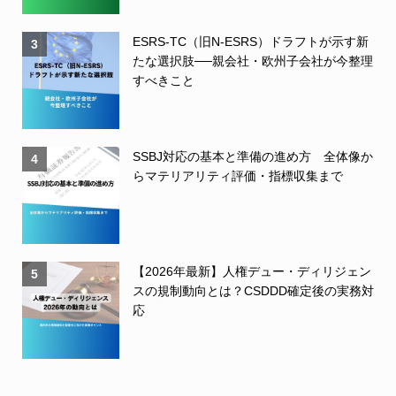
ESRS-TC（旧N-ESRS）ドラフトが示す新
3
たな選択肢──親会社・欧州子会社が今整理
すべきこと
SSBJ対応の基本と準備の進め方 全体像か
4
らマテリアリティ評価・指標収集まで
【2026年最新】人権デュー・ディリジェン
5
スの規制動向とは？CSDDD確定後の実務対
応