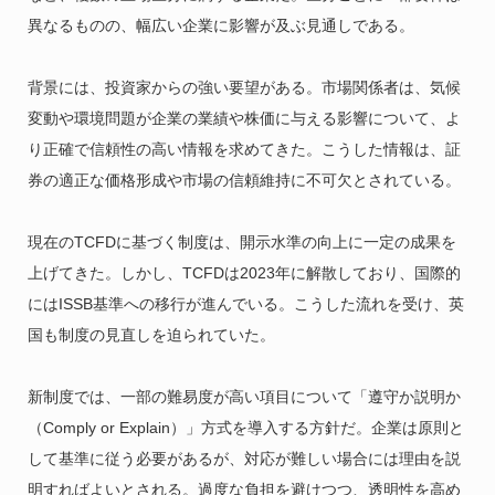
異なるものの、幅広い企業に影響が及ぶ見通しである。
背景には、投資家からの強い要望がある。市場関係者は、気候
変動や環境問題が企業の業績や株価に与える影響について、よ
り正確で信頼性の高い情報を求めてきた。こうした情報は、証
券の適正な価格形成や市場の信頼維持に不可欠とされている。
現在のTCFDに基づく制度は、開示水準の向上に一定の成果を
上げてきた。しかし、TCFDは2023年に解散しており、国際的
にはISSB基準への移行が進んでいる。こうした流れを受け、英
国も制度の見直しを迫られていた。
新制度では、一部の難易度が高い項目について「遵守か説明か
（Comply or Explain）」方式を導入する方針だ。企業は原則と
して基準に従う必要があるが、対応が難しい場合には理由を説
明すればよいとされる。過度な負担を避けつつ、透明性を高め