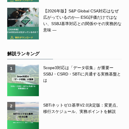
【2026年版】S&P Global CSA対応はなぜ
広がっているのか― ESG評価だけではな
い、SSBJ基準対応との関係やその実務的な
意味 ―
解説ランキング
Scope3対応は「データ収集」が重要ー
1
SSBJ・CSRD・SBTiに共通する実務基盤と
は
SBTiネットゼロ基準V2.0決定版：変更点、
2
移行スケジュール、実務ポイントを解説