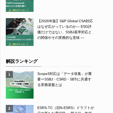
【2026年版】S&P Global CSA対応
はなぜ広がっているのか― ESG評
価だけではない、SSBJ基準対応と
の関係やその実務的な意味 ―
解説ランキング
Scope3対応は「データ収集」が重
1
要ーSSBJ・CSRD・SBTiに共通す
る実務基盤とは
ESRS-TC（旧N-ESRS）ドラフトが
2