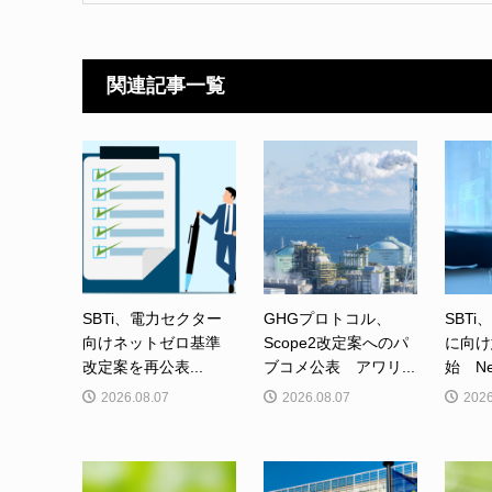
関連記事一覧
SBTi、電力セクター
GHGプロトコル、
SBTi
向けネットゼロ基準
Scope2改定案へのパ
に向け
改定案を再公表...
ブコメ公表 アワリ...
始 Net-
2026.08.07
2026.08.07
2026