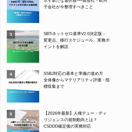
示す新たな選択肢──親会社・欧州
子会社が今整理すべきこと
SBTiネットゼロ基準V2.0決定版：
3
変更点、移行スケジュール、実務ポ
イントを解説
SSBJ対応の基本と準備の進め方
4
全体像からマテリアリティ評価・指
標収集まで
【2026年最新】人権デュー・ディ
5
リジェンスの規制動向とは？
CSDDD確定後の実務対応