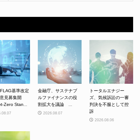
、FLAG基準改定
金融庁、サステナブ
トータルエナジー
意見募集開
ルファイナンスの役
ズ、気候訴訟の一審
Zero Stan...
割拡大を議論 ...
判決を不服として控
訴
.08.07
2026.08.07
2026.08.06