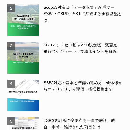
Scope3対応は「データ収集」が重要ー
2
SSBJ・CSRD・SBTiに共通する実務基盤と
は
SBTiネットゼロ基準V2.0決定版：変更点、
3
移行スケジュール、実務ポイントを解説
SSBJ対応の基本と準備の進め方 全体像か
4
らマテリアリティ評価・指標収集まで
ESRS改訂版の変更点を一覧で解説 統
5
合・削除・維持された項目とは