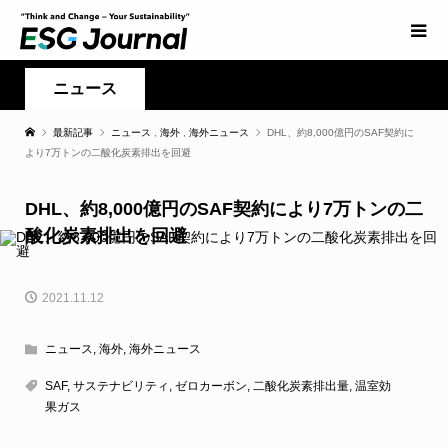
ニュース
最新記事
ニュース
,
海外
,
海外ニュース
DHL、約8,000億円のSAF契約に
より7万トンの二酸化炭素排出を回避
DHL、約8,000億円のSAF契約により7万トンの二
酸化炭素排出を回避
2021.11.12
ニュース
,
海外
,
海外ニュース
SAF
,
サステナビリティ
,
ゼロカーボン
,
二酸化炭素排出量
,
温室効
果ガス