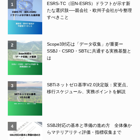
ESRS-TC（旧N-ESRS）ドラフトが示す新
1
たな選択肢──親会社・欧州子会社が今整理
すべきこと
Scope3対応は「データ収集」が重要ー
2
SSBJ・CSRD・SBTiに共通する実務基盤と
は
SBTiネットゼロ基準V2.0決定版：変更点、
3
移行スケジュール、実務ポイントを解説
SSBJ対応の基本と準備の進め方 全体像か
4
らマテリアリティ評価・指標収集まで