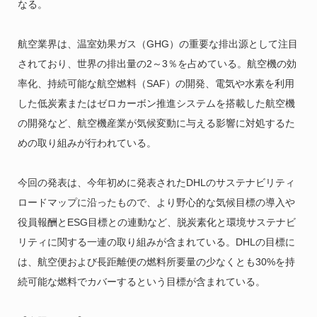
なる。
航空業界は、温室効果ガス（GHG）の重要な排出源として注目
されており、世界の排出量の2～3％を占めている。航空機の効
率化、持続可能な航空燃料（SAF）の開発、電気や水素を利用
した低炭素またはゼロカーボン推進システムを搭載した航空機
の開発など、航空機産業が気候変動に与える影響に対処するた
めの取り組みが行われている。
今回の発表は、今年初めに発表されたDHLのサステナビリティ
ロードマップに沿ったもので、より野心的な気候目標の導入や
役員報酬とESG目標との連動など、脱炭素化と環境サステナビ
リティに関する一連の取り組みが含まれている。DHLの目標に
は、航空便および長距離便の燃料所要量の少なくとも30%を持
続可能な燃料でカバーするという目標が含まれている。