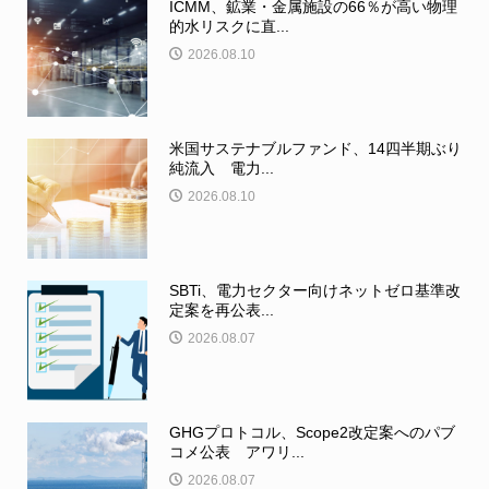
ICMM、鉱業・金属施設の66％が高い物理
的水リスクに直...
2026.08.10
米国サステナブルファンド、14四半期ぶり
純流入 電力...
2026.08.10
SBTi、電力セクター向けネットゼロ基準改
定案を再公表...
2026.08.07
GHGプロトコル、Scope2改定案へのパブ
コメ公表 アワリ...
2026.08.07