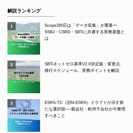
解説ランキング
Scope3対応は「データ収集」が重要ー
1
SSBJ・CSRD・SBTiに共通する実務基盤と
は
SBTiネットゼロ基準V2.0決定版：変更点、
2
移行スケジュール、実務ポイントを解説
ESRS-TC（旧N-ESRS）ドラフトが示す新
3
たな選択肢──親会社・欧州子会社が今整理
すべきこと