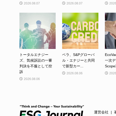
2026.08.07
2026.08.07
2026
トータルエナジー
ベラ、S&Pグローバ
EcoVa
ズ、気候訴訟の一審
ル・エナジーと共同
一次デ
判決を不服として控
で新型カー...
Scop
訴
2026.08.06
2026
2026.08.06
運営会社