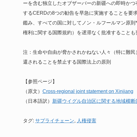
ーを含む独立したオブザーバーの新疆への即時かつ
するCERDの8つの勧告を早急に実施することを要
鑑み、すべての国に対してノン・ルフールマン原則
権利に関する国際規約）を遅滞なく批准することも
注：生命や自由が脅かされかねない人々（特に難民
還されることを禁止する国際法上の原則
【参照ページ】
（原文）
Cross-regional joint statement on Xinjiang
（日本語訳）
新疆ウイグル自治区に関する地域横断
タグ:
サプライチェーン
,
人権侵害