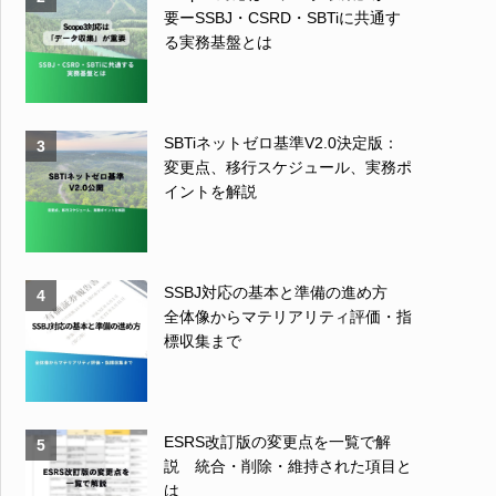
要ーSSBJ・CSRD・SBTiに共通す
る実務基盤とは
SBTiネットゼロ基準V2.0決定版：
3
変更点、移行スケジュール、実務ポ
イントを解説
SSBJ対応の基本と準備の進め方
4
全体像からマテリアリティ評価・指
標収集まで
ESRS改訂版の変更点を一覧で解
5
説 統合・削除・維持された項目と
は