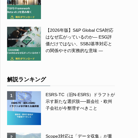
【2026年版】S&P Global CSA対応
はなぜ広がっているのか― ESG評
価だけではない、SSBJ基準対応と
の関係やその実務的な意味 ―
解説ランキング
ESRS-TC（旧N-ESRS）ドラフトが
1
示す新たな選択肢──親会社・欧州
子会社が今整理すべきこと
Scope3対応は「データ収集」が重
2