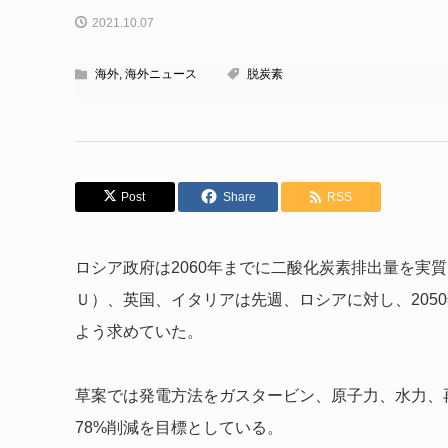
2021.10.07
海外
,
海外ニュース
脱炭素
Post
Share
RSS
ロシア政府は2060年までに二酸化炭素排出量を実
Ｕ）、英国、イタリアは先週、ロシアに対し、205
よう求めていた。
草案では発電方法をガスタービン、原子力、水力、再
78%削減を目標としている。