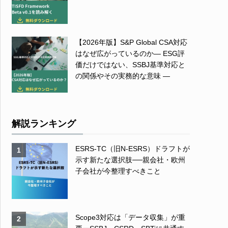
【2026年版】S&P Global CSA対応
はなぜ広がっているのか― ESG評
価だけではない、SSBJ基準対応と
の関係やその実務的な意味 ―
解説ランキング
ESRS-TC（旧N-ESRS）ドラフトが
1
示す新たな選択肢──親会社・欧州
子会社が今整理すべきこと
Scope3対応は「データ収集」が重
2