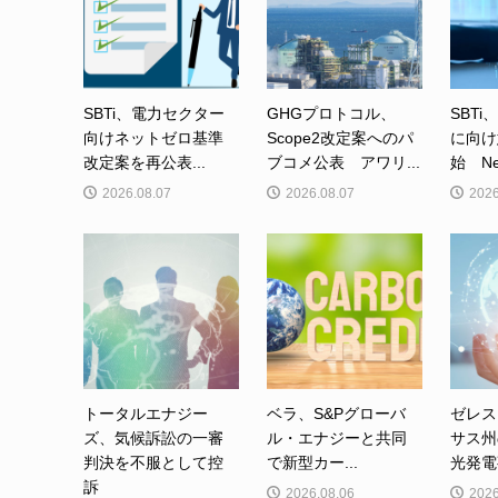
SBTi、電力セクター
GHGプロトコル、
SBTi
向けネットゼロ基準
Scope2改定案へのパ
に向け
改定案を再公表...
ブコメ公表 アワリ...
始 Net-
2026.08.07
2026.08.07
2026
トータルエナジー
ベラ、S&Pグローバ
ゼレス
ズ、気候訴訟の一審
ル・エナジーと共同
サス州
判決を不服として控
で新型カー...
光発電事
訴
2026.08.06
2026