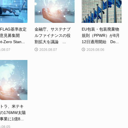
、FLAG基準改定
金融庁、サステナブ
EU包装・包装廃棄物
意見募集開
ルファイナンスの役
規則（PPWR）が8月
Zero Stan...
割拡大を議論 ...
12日適用開始 Do...
.08.07
2026.08.07
2026.08.06
トラ、米テキ
の176MW太陽
業に1億8...
.08.05