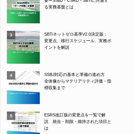
要ーSSBJ・CSRD・SBTiに共通す
る実務基盤とは
SBTiネットゼロ基準V2.0決定版：
3
変更点、移行スケジュール、実務ポ
イントを解説
SSBJ対応の基本と準備の進め方
4
全体像からマテリアリティ評価・指
標収集まで
ESRS改訂版の変更点を一覧で解
5
説 統合・削除・維持された項目と
は