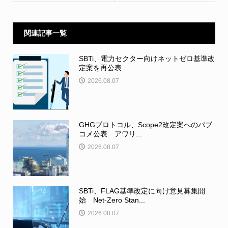
関連記事一覧
SBTi、電力セクター向けネットゼロ基準改
定案を再公表...
2026.08.07
GHGプロトコル、Scope2改定案へのパブ
コメ公表 アワリ...
2026.08.07
SBTi、FLAG基準改定に向け意見募集開
始 Net-Zero Stan...
2026.08.07