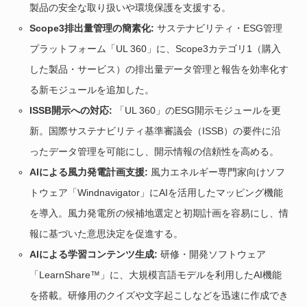
製品の安全な取り扱いや環境保護を支援する。
Scope3排出量管理の簡素化:
サステナビリティ・ESG管理
プラットフォーム「UL 360」に、Scope3カテゴリ1（購入
した製品・サービス）の排出量データ管理と報告を効率化す
る新モジュールを追加した。
ISSB開示への対応:
「UL 360」のESG開示モジュールを更
新。国際サステナビリティ基準審議会（ISSB）の要件に沿
ったデータ管理を可能にし、開示情報の信頼性を高める。
AIによる風力発電計画支援:
風力エネルギー専門家向けソフ
トウェア「Windnavigator」にAIを活用したマッピング機能
を導入。風力発電所の候補地選定と初期計画を容易にし、情
報に基づいた意思決定を促進する。
AIによる学習コンテンツ生成:
研修・開発ソフトウェア
「LearnShare™」に、大規模言語モデルを利用したAI機能
を搭載。研修用のクイズや文字起こしなどを迅速に作成でき