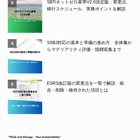
SBTiネットゼロ基準V2.0決定版：変更点、
3
移行スケジュール、実務ポイントを解説
SSBJ対応の基本と準備の進め方 全体像か
4
らマテリアリティ評価・指標収集まで
ESRS改訂版の変更点を一覧で解説 統
5
合・削除・維持された項目とは