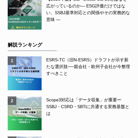
広がっているのか― ESG評価だけではな
い、SSBJ基準対応との関係やその実務的な
意味 ―
解説ランキング
ESRS-TC（旧N-ESRS）ドラフトが示す新
1
たな選択肢──親会社・欧州子会社が今整理
すべきこと
Scope3対応は「データ収集」が重要ー
2
SSBJ・CSRD・SBTiに共通する実務基盤と
は