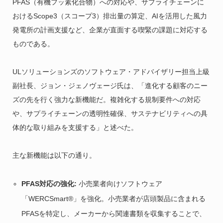
PFAS（有機フッ素化合物）への対応や、サプライチェーンに
おけるScope3（スコープ3）排出量の算定、AIを活用した風力
発電所の計画支援など、企業が直面する喫緊の課題に対応する
ものである。
ULソリューションズのソフトウェア・アドバイザリー担当上級
副社長、ジョン・ジェノヴェージ氏は、「進化する顧客のニー
ズの先を行く強力な新機能だ。複雑化する規制要件への対応
や、サプライチェーンの透明性確保、サステナビリティへの具
体的な取り組みを支援する」と述べた。
主な新機能は以下の通り。
PFAS対応の強化:
小売業者向けソフトウェア
「WERCSmart®」を強化。小売業者が店頭製品に含まれる
PFASを特定し、メーカーから関連書類を収集することで、