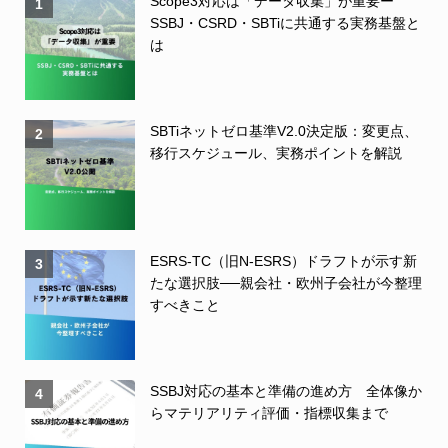
Scope3対応は「データ収集」が重要ー
1
SSBJ・CSRD・SBTiに共通する実務基盤と
は
SBTiネットゼロ基準V2.0決定版：変更点、
2
移行スケジュール、実務ポイントを解説
ESRS-TC（旧N-ESRS）ドラフトが示す新
3
たな選択肢──親会社・欧州子会社が今整理
すべきこと
SSBJ対応の基本と準備の進め方 全体像か
4
らマテリアリティ評価・指標収集まで