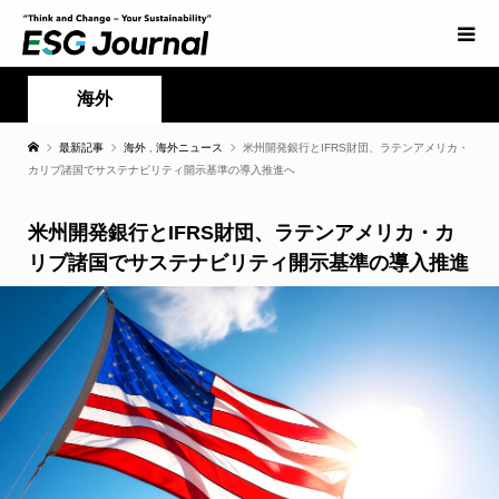
海外
最新記事
海外
,
海外ニュース
米州開発銀行とIFRS財団、ラテンアメリカ・
カリブ諸国でサステナビリティ開示基準の導入推進へ
米州開発銀行とIFRS財団、ラテンアメリカ・カ
リブ諸国でサステナビリティ開示基準の導入推進
へ