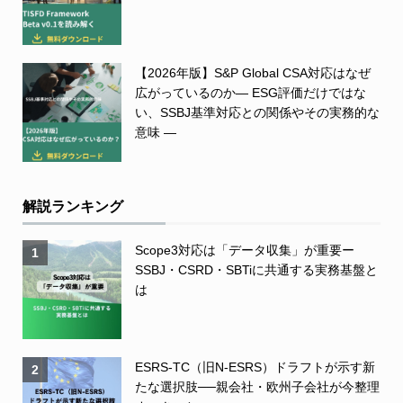
【2026年版】S&P Global CSA対応はなぜ
広がっているのか― ESG評価だけではな
い、SSBJ基準対応との関係やその実務的な
意味 ―
解説ランキング
Scope3対応は「データ収集」が重要ー
1
SSBJ・CSRD・SBTiに共通する実務基盤と
は
ESRS-TC（旧N-ESRS）ドラフトが示す新
2
たな選択肢──親会社・欧州子会社が今整理