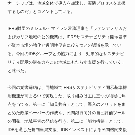
ナーシップは、地域全体で導入を加速し、実装プロセスを支援
するものだ」とコメントしている。
IFRS財団のミシェル・マドラン常務理事も「ラテンアメリカお
よびカリブ地域の公的機関は、IFRSサステナビリティ開示基準
が資本市場の強化と透明性促進に役立つとの認識を示してい
る。今回のIDBグループとの協力により、効果的なサステナビ
リティ開示の潜在力をこの地域にもたらす支援を行っていく」
と述べた。
今回の覚書締結は、同地域でIFRSサステナビリティ開示基準採
用機運が高まる中で実現した。取り組みは主に三つの領域に焦
点を当てる。第一に「知見共有」として、導入のメリットをま
とめた政策ペーパーの作成や、民間銀行向けの自己評価ツール
の開発、地域事例の発信を行う。第二に「能力構築」として、
IDBを通じた規制当局支援、IDBインベストによる民間機関支援