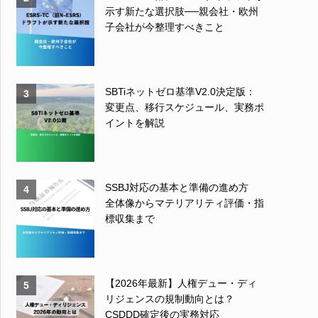
示す新たな選択肢──親会社・欧州
子会社が今整理すべきこと
SBTiネットゼロ基準V2.0決定版：
3
変更点、移行スケジュール、実務ポ
イントを解説
SSBJ対応の基本と準備の進め方
4
全体像からマテリアリティ評価・指
標収集まで
【2026年最新】人権デュー・ディ
5
リジェンスの規制動向とは？
CSDDD確定後の実務対応