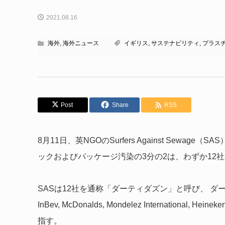
2021.08.16
海外
,
海外ニュース
イギリス
,
サステナビリティ
,
プラス
Post
Share
RSS
8月11日、英NGOのSurfers Against Sew
ックおよびパッケージ汚染の3分の2は、わずか12
SASは12社を通称「ダーティダズン」と呼び、 ダーティダズンと
InBev, McDonalds, Mondelez International, Heineken
指す。