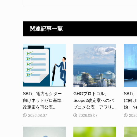
関連記事一覧
SBTi、電力セクター
GHGプロトコル、
SBTi
向けネットゼロ基準
Scope2改定案へのパ
に向け
改定案を再公表...
ブコメ公表 アワリ...
始 Net-
2026.08.07
2026.08.07
2026