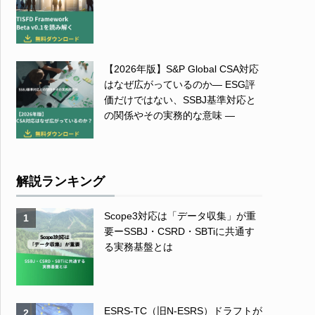
【2026年版】S&P Global CSA対応
はなぜ広がっているのか― ESG評
価だけではない、SSBJ基準対応と
の関係やその実務的な意味 ―
解説ランキング
Scope3対応は「データ収集」が重
1
要ーSSBJ・CSRD・SBTiに共通す
る実務基盤とは
ESRS-TC（旧N-ESRS）ドラフトが
2