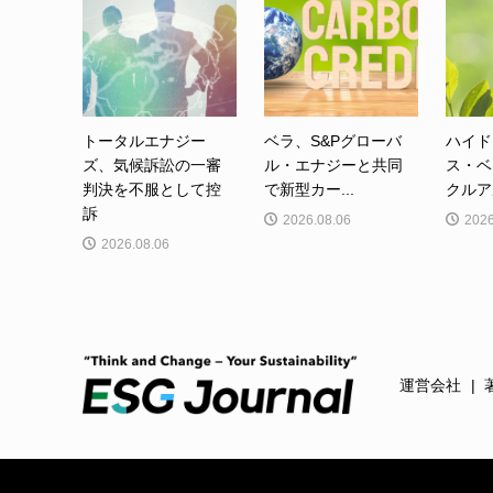
トータルエナジー
ベラ、S&Pグローバ
ハイド
ズ、気候訴訟の一審
ル・エナジーと共同
ス・ベ
判決を不服として控
で新型カー...
クルア
訴
2026.08.06
2026
2026.08.06
運営会社