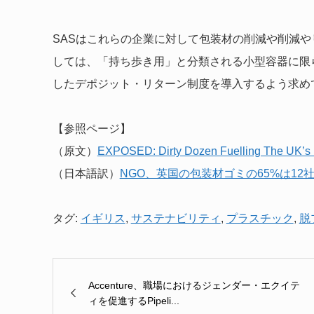
SASはこれらの企業に対して包装材の削減や削減
しては、「持ち歩き用」と分類される小型容器に限
したデポジット・リターン制度を導入するよう求め
【参照ページ】
（原文）
EXPOSED: Dirty Dozen Fuelling The UK’s P
（日本語訳）
NGO、英国の包装材ゴミの65%は1
タグ:
イギリス
,
サステナビリティ
,
プラスチック
,
脱
Accenture、職場におけるジェンダー・エクイテ
ィを促進するPipeli...