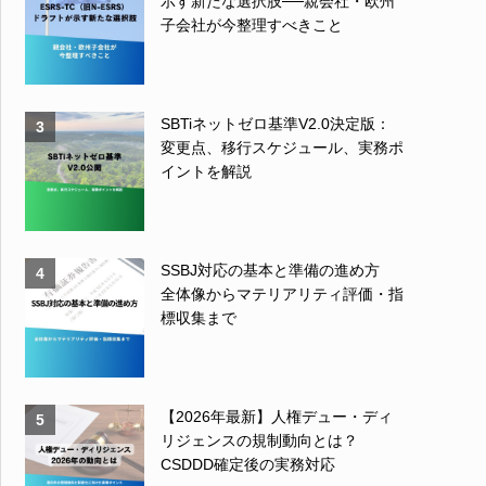
示す新たな選択肢──親会社・欧州
子会社が今整理すべきこと
SBTiネットゼロ基準V2.0決定版：
3
変更点、移行スケジュール、実務ポ
イントを解説
SSBJ対応の基本と準備の進め方
4
全体像からマテリアリティ評価・指
標収集まで
【2026年最新】人権デュー・ディ
5
リジェンスの規制動向とは？
CSDDD確定後の実務対応