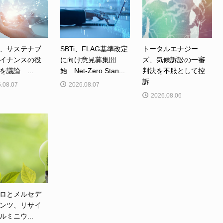
、サステナブ
SBTi、FLAG基準改定
トータルエナジー
イナンスの役
に向け意見募集開
ズ、気候訴訟の一審
を議論 ...
始 Net-Zero Stan...
判決を不服として控
訴
.08.07
2026.08.07
2026.08.06
ロとメルセデ
ンツ、リサイ
ルミニウ...