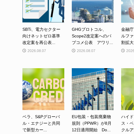
SBTi、電力セクター
GHGプロトコル、
金融庁
向けネットゼロ基準
Scope2改定案へのパ
ルファ
改定案を再公表...
ブコメ公表 アワリ...
割拡大
2026.08.07
2026.08.07
2026
ベラ、S&Pグローバ
EU包装・包装廃棄物
ハイド
ル・エナジーと共同
規則（PPWR）が8月
ス・ベ
で新型カー...
12日適用開始 Do...
クルア