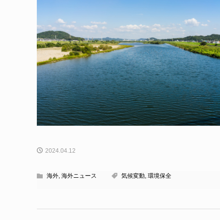
2024.04.12
海外
,
海外ニュース
気候変動
,
環境保全