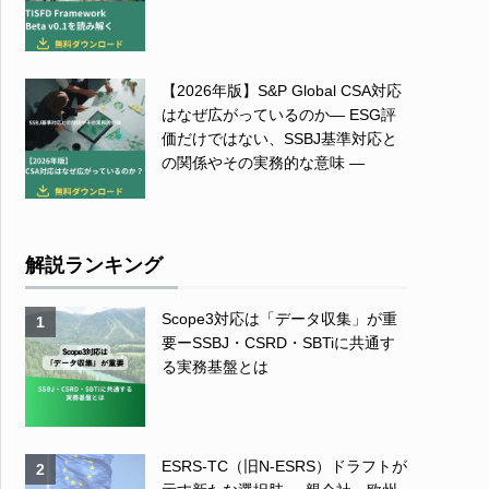
【2026年版】S&P Global CSA対応
はなぜ広がっているのか― ESG評
価だけではない、SSBJ基準対応と
の関係やその実務的な意味 ―
解説ランキング
Scope3対応は「データ収集」が重
1
要ーSSBJ・CSRD・SBTiに共通す
る実務基盤とは
ESRS-TC（旧N-ESRS）ドラフトが
2