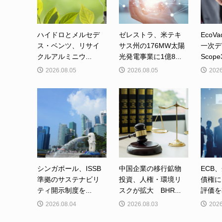
ハイドロとメルセデ
ゼレストラ、米テキ
EcoVa
ス・ベンツ、リサイ
サス州の176MW太陽
一次デ
クルアルミニウ...
光発電事業に1億8...
Scop
2026.08.05
2026.08.05
2026
シンガポール、ISSB
中国企業の移行鉱物
ECB
準拠のサステナビリ
投資、人権・環境リ
債権に
ティ開示制度を...
スクが拡大 BHR...
評価を
2026.08.04
2026.08.03
2026