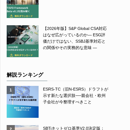
【2026年版】S&P Global CSA対応
はなぜ広がっているのか― ESG評
価だけではない、SSBJ基準対応と
の関係やその実務的な意味 ―
解説ランキング
ESRS-TC（旧N-ESRS）ドラフトが
1
示す新たな選択肢──親会社・欧州
子会社が今整理すべきこと
SBTiネットゼロ基準V2.0決定版：
2