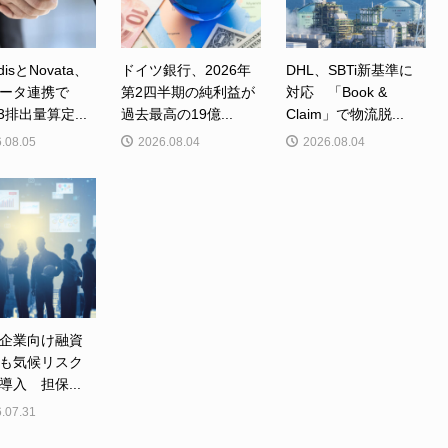
disとNovata、
ドイツ銀行、2026年
DHL、SBTi新基準に
ータ連携で
第2四半期の純利益が
対応 「Book &
e3排出量算定...
過去最高の19億...
Claim」で物流脱...
.08.05
2026.08.04
2026.08.04
、企業向け融資
も気候リスク
導入 担保...
.07.31