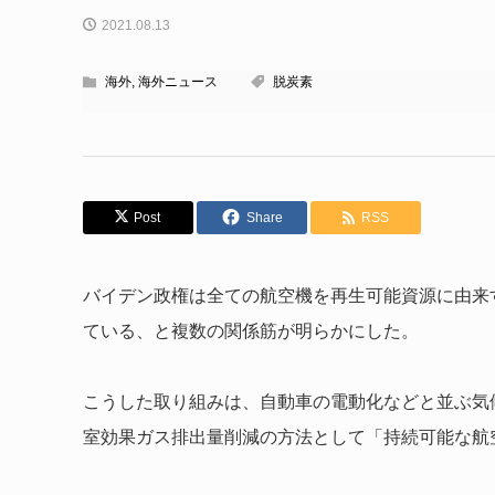
2021.08.13
海外
,
海外ニュース
脱炭素
Post
Share
RSS
バイデン政権は全ての航空機を再生可能資源に由来す
ている、と複数の関係筋が明らかにした。
こうした取り組みは、自動車の電動化などと並ぶ気
室効果ガス排出量削減の方法として「持続可能な航