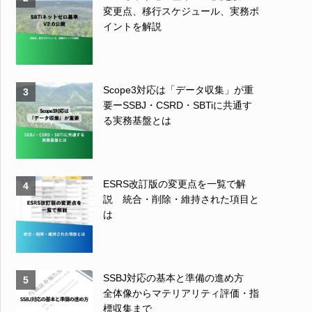
変更点、移行スケジュール、実務ポ
イントを解説
Scope3対応は「データ収集」が重
3
要ーSSBJ・CSRD・SBTiに共通す
る実務基盤とは
ESRS改訂版の変更点を一覧で解
4
説 統合・削除・維持された項目と
は
SSBJ対応の基本と準備の進め方
5
全体像からマテリアリティ評価・指
標収集まで