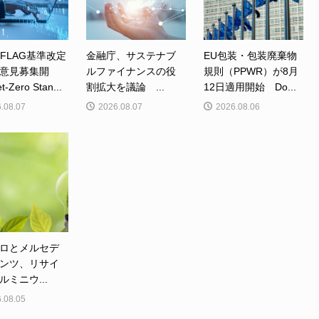
、FLAG基準改定
金融庁、サステナブ
EU包装・包装廃棄物
意見募集開
ルファイナンスの役
規則（PPWR）が8月
Zero Stan...
割拡大を議論 ...
12日適用開始 Do...
.08.07
2026.08.07
2026.08.06
ロとメルセデ
ンツ、リサイ
ルミニウ...
.08.05