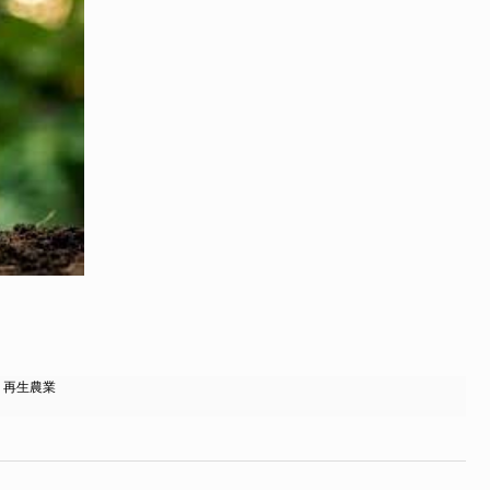
,
再生農業