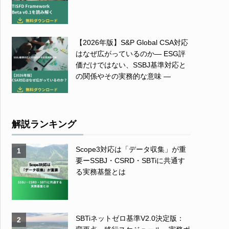
【2026年版】S&P Global CSA対応
はなぜ広がっているのか― ESG評
価だけではない、SSBJ基準対応と
の関係やその実務的な意味 ―
解説ランキング
Scope3対応は「データ収集」が重
1
要ーSSBJ・CSRD・SBTiに共通す
る実務基盤とは
SBTiネットゼロ基準V2.0決定版：
2