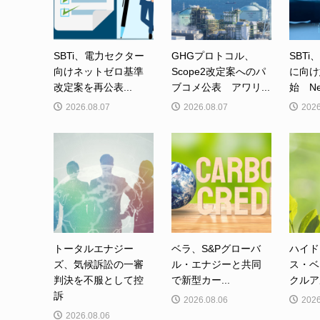
SBTi、電力セクター
GHGプロトコル、
SBTi
向けネットゼロ基準
Scope2改定案へのパ
に向け
改定案を再公表...
ブコメ公表 アワリ...
始 Net-
2026.08.07
2026.08.07
2026
トータルエナジー
ベラ、S&Pグローバ
ハイド
ズ、気候訴訟の一審
ル・エナジーと共同
ス・ベ
判決を不服として控
で新型カー...
クルア
訴
2026.08.06
2026
2026.08.06