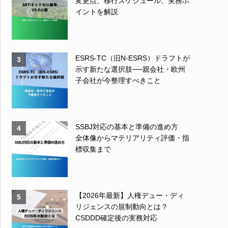
変更点、移行スケジュール、実務ポ
イントを解説
ESRS-TC（旧N-ESRS）ドラフトが
3
示す新たな選択肢──親会社・欧州
子会社が今整理すべきこと
SSBJ対応の基本と準備の進め方
4
全体像からマテリアリティ評価・指
標収集まで
【2026年最新】人権デュー・ディ
5
リジェンスの規制動向とは？
CSDDD確定後の実務対応