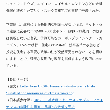
シュ・ウィドウズ、エイゴン、ロイヤル・ロンドンなどの金融
機関が署名した英リシ・スナク首相宛ての書簡で発表された。
本書簡は、政府による長期的な明確化がなければ、ネット・ゼ
ロ達成に必要な年間500〜600億ポンド（約9〜11兆円）の投資
は実現しないと言及。予測可能なカーボンプライシング・メカ
ニズム、EVへの移行、住宅のエネルギー効率基準の改善など、
投資を促進する重要な政策の柱が突然変更されないことを明確
にすることで、確実な長期的な政策を提供するよう政府に求め
ている。
【参照ページ】
（原文）
Letter from UKSIF: Finance industry warns Rishi
Sunak of consequences of climate wavering
（日本語参考訳）
UKSIF、 英政府によるサステナブル・ファイ
ナンスの危険性を指摘。長期的な政策を要求