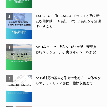
ESRS-TC（旧N-ESRS）ドラフトが示す新
2
たな選択肢──親会社・欧州子会社が今整理
すべきこと
SBTiネットゼロ基準V2.0決定版：変更点、
3
移行スケジュール、実務ポイントを解説
SSBJ対応の基本と準備の進め方 全体像か
4
らマテリアリティ評価・指標収集まで