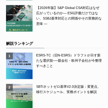
【2026年版】S&P Global CSA対応はなぜ
広がっているのか― ESG評価だけではな
い、SSBJ基準対応との関係やその実務的な
意味 ―
解説ランキング
ESRS-TC（旧N-ESRS）ドラフトが示す新
1
たな選択肢──親会社・欧州子会社が今整理
すべきこと
SBTiネットゼロ基準V2.0決定版：変更点、
2
移行スケジュール、実務ポイントを解説