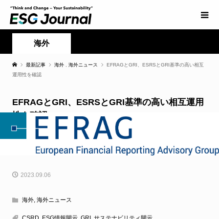
海外
最新記事
海外
,
海外ニュース
EFRAGとGRI、ESRSとGRI基準の高い相互
運用性を確認
EFRAGとGRI、ESRSとGRI基準の高い相互運用
性を確認
2023.09.06
海外
,
海外ニュース
CSRD
,
ESG情報開示
,
GRI
,
サステナビリティ開示