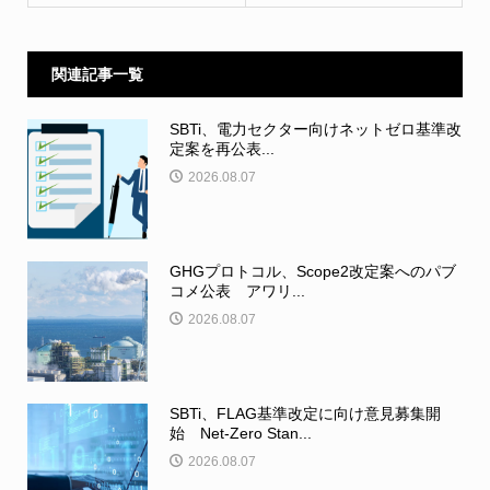
関連記事一覧
SBTi、電力セクター向けネットゼロ基準改
定案を再公表...
2026.08.07
GHGプロトコル、Scope2改定案へのパブ
コメ公表 アワリ...
2026.08.07
SBTi、FLAG基準改定に向け意見募集開
始 Net-Zero Stan...
2026.08.07