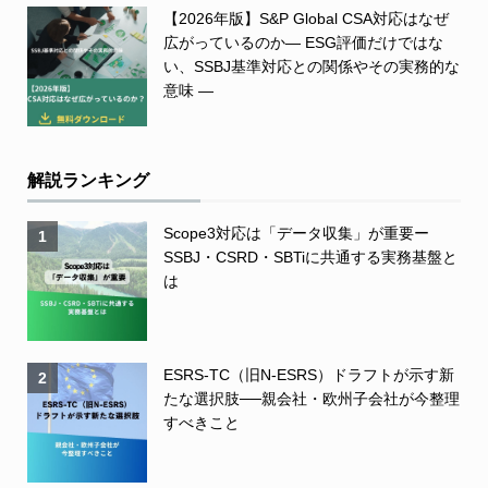
【2026年版】S&P Global CSA対応はなぜ
広がっているのか― ESG評価だけではな
い、SSBJ基準対応との関係やその実務的な
意味 ―
解説ランキング
Scope3対応は「データ収集」が重要ー
1
SSBJ・CSRD・SBTiに共通する実務基盤と
は
ESRS-TC（旧N-ESRS）ドラフトが示す新
2
たな選択肢──親会社・欧州子会社が今整理
すべきこと