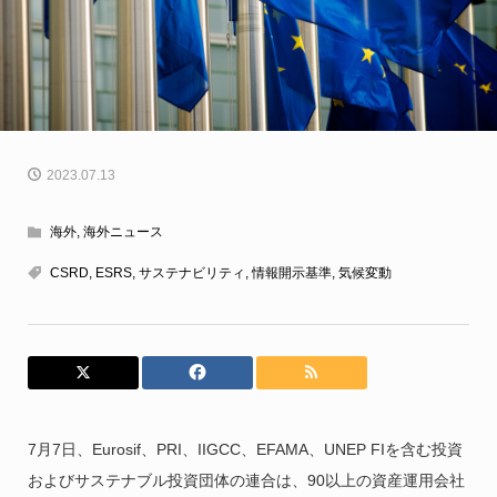
2023.07.13
海外
,
海外ニュース
CSRD
,
ESRS
,
サステナビリティ
,
情報開示基準
,
気候変動
7月7日、Eurosif、PRI、IIGCC、EFAMA、UNEP FIを含む投資
およびサステナブル投資団体の連合は、90以上の資産運用会社