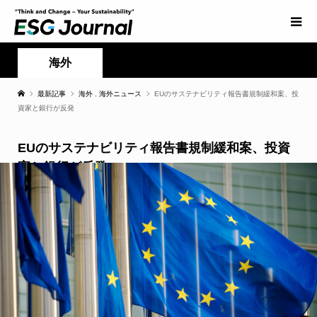
海外
最新記事
海外
,
海外ニュース
EUのサステナビリティ報告書規制緩和案、投
資家と銀行が反発
EUのサステナビリティ報告書規制緩和案、投資
家と銀行が反発