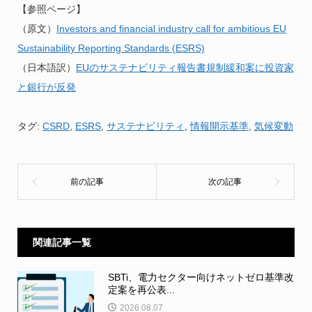
【参照ページ】
（原文）
Investors and financial industry call for ambitious EU
Sustainability Reporting Standards (ESRS)
（日本語訳）
EUのサステナビリティ報告書規制緩和案に投資家
と銀行が反発
タグ:
CSRD
,
ESRS
,
サステナビリティ
,
情報開示基準
,
気候変動
関連記事一覧
SBTi、電力セクター向けネットゼロ基準改
定案を再公表...
2026.08.07