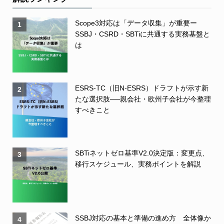
Scope3対応は「データ収集」が重要ー
1
SSBJ・CSRD・SBTiに共通する実務基盤と
は
ESRS-TC（旧N-ESRS）ドラフトが示す新
2
たな選択肢──親会社・欧州子会社が今整理
すべきこと
SBTiネットゼロ基準V2.0決定版：変更点、
3
移行スケジュール、実務ポイントを解説
SSBJ対応の基本と準備の進め方 全体像か
4