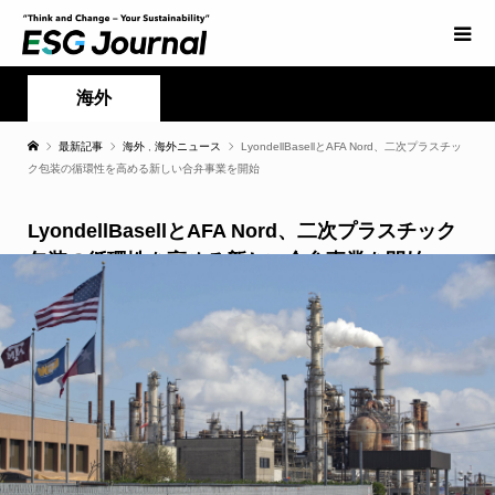
海外
最新記事
海外
,
海外ニュース
LyondellBasellとAFA Nord、二次プラスチッ
ク包装の循環性を高める新しい合弁事業を開始
LyondellBasellとAFA Nord、二次プラスチック
包装の循環性を高める新しい合弁事業を開始