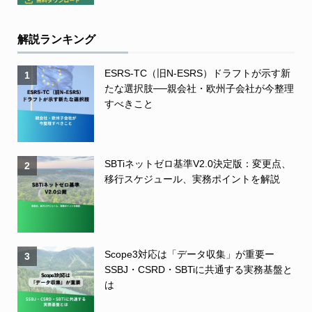
解説ランキング
ESRS-TC（旧N-ESRS）ドラフトが示す新
1
たな選択肢──親会社・欧州子会社が今整理
すべきこと
SBTiネットゼロ基準V2.0決定版：変更点、
2
移行スケジュール、実務ポイントを解説
Scope3対応は「データ収集」が重要ー
3
SSBJ・CSRD・SBTiに共通する実務基盤と
は