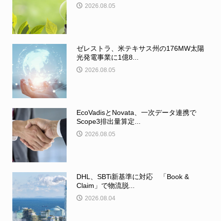
2026.08.05
ゼレストラ、米テキサス州の176MW太陽
光発電事業に1億8...
2026.08.05
EcoVadisとNovata、一次データ連携で
Scope3排出量算定...
2026.08.05
DHL、SBTi新基準に対応 「Book &
Claim」で物流脱...
2026.08.04