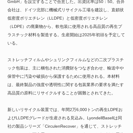
GmbH」を設立することで合意した。出資比率は50：50。合弁
会社は、ドイツ北部に機械式リサイクル工場を建設し、直鎖状
低密度ポリエチレン（LLDPE）と低密度ポリエチレン
（LDPE）の廃棄物から、軟包装に使用される高品質の再生プ
ラスチック材料を製造する。生産開始は2025年初頭を予定して
いる。
ストレッチフィルムやシュリンクフィルムなどの二次プラスチ
ック包装は、主に梱包された消費財をつなぎ合わせ、輸送中や
保管中に汚染や破損から保護するために使用される。本材料
は、最終製品の強度や透明性に関する包装業界の要求を満たす
高品質の原料にリサイクルすることが困難とされてきた。
新しいリサイクル装置では、年間2万6,000トンの再生LDPEお
よびLLDPEグレードが生産される見込み。LyondellBasellは同
社の製品シリーズ「CirculenRecover」を通じて、ストレッチ