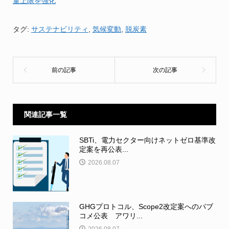
量上限を強化
タグ:
サステナビリティ
,
気候変動
,
脱炭素
関連記事一覧
SBTi、電力セクター向けネットゼロ基準改
定案を再公表...
2026.08.07
GHGプロトコル、Scope2改定案へのパブ
コメ公表 アワリ...