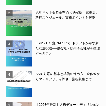
SBTiネットゼロ基準V2.0決定版：変更点、
2
移行スケジュール、実務ポイントを解説
ESRS-TC（旧N-ESRS）ドラフトが示す新
3
たな選択肢──親会社・欧州子会社が今整理
すべきこと
SSBJ対応の基本と準備の進め方 全体像か
4
らマテリアリティ評価・指標収集まで
【2026年最新】人権デュー・ディリジェン
5