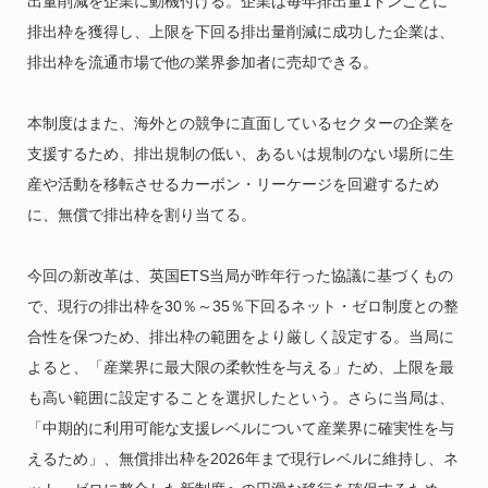
出量削減を企業に動機付ける。企業は毎年排出量1トンごとに
排出枠を獲得し、上限を下回る排出量削減に成功した企業は、
排出枠を流通市場で他の業界参加者に売却できる。
本制度はまた、海外との競争に直面しているセクターの企業を
支援するため、排出規制の低い、あるいは規制のない場所に生
産や活動を移転させるカーボン・リーケージを回避するため
に、無償で排出枠を割り当てる。
今回の新改革は、英国ETS当局が昨年行った協議に基づくもの
で、現行の排出枠を30％～35％下回るネット・ゼロ制度との整
合性を保つため、排出枠の範囲をより厳しく設定する。当局に
よると、「産業界に最大限の柔軟性を与える」ため、上限を最
も高い範囲に設定することを選択したという。さらに当局は、
「中期的に利用可能な支援レベルについて産業界に確実性を与
えるため」、無償排出枠を2026年まで現行レベルに維持し、ネ