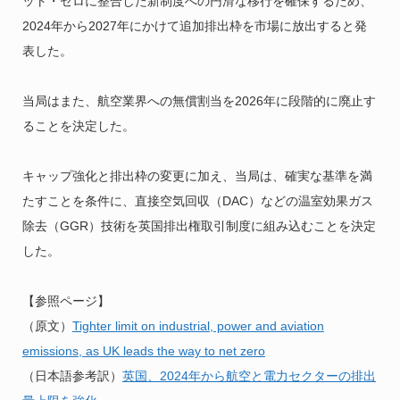
ット・ゼロに整合した新制度への円滑な移行を確保するため、
2024年から2027年にかけて追加排出枠を市場に放出すると発
表した。
当局はまた、航空業界への無償割当を2026年に段階的に廃止す
ることを決定した。
キャップ強化と排出枠の変更に加え、当局は、確実な基準を満
たすことを条件に、直接空気回収（DAC）などの温室効果ガス
除去（GGR）技術を英国排出権取引制度に組み込むことを決定
した。
【参照ページ】
（原文）
Tighter limit on industrial, power and aviation
emissions, as UK leads the way to net zero
（日本語参考訳）
英国、2024年から航空と電力セクターの排出