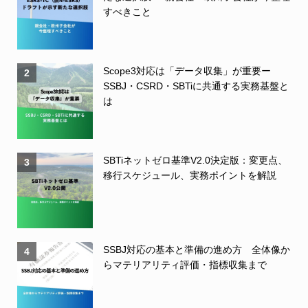
すべきこと
Scope3対応は「データ収集」が重要ー
2
SSBJ・CSRD・SBTiに共通する実務基盤と
は
SBTiネットゼロ基準V2.0決定版：変更点、
3
移行スケジュール、実務ポイントを解説
SSBJ対応の基本と準備の進め方 全体像か
4
らマテリアリティ評価・指標収集まで