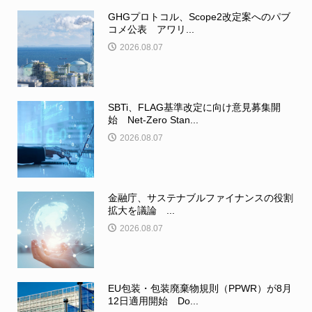
GHGプロトコル、Scope2改定案へのパブ
コメ公表 アワリ...
2026.08.07
SBTi、FLAG基準改定に向け意見募集開
始 Net-Zero Stan...
2026.08.07
金融庁、サステナブルファイナンスの役割
拡大を議論 ...
2026.08.07
EU包装・包装廃棄物規則（PPWR）が8月
12日適用開始 Do...