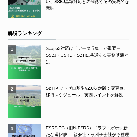
い、SSBJ基準対応との関係やその実務的な
意味 ―
解説ランキング
Scope3対応は「データ収集」が重要ー
1
SSBJ・CSRD・SBTiに共通する実務基盤と
は
SBTiネットゼロ基準V2.0決定版：変更点、
2
移行スケジュール、実務ポイントを解説
ESRS-TC（旧N-ESRS）ドラフトが示す新
3
たな選択肢──親会社・欧州子会社が今整理