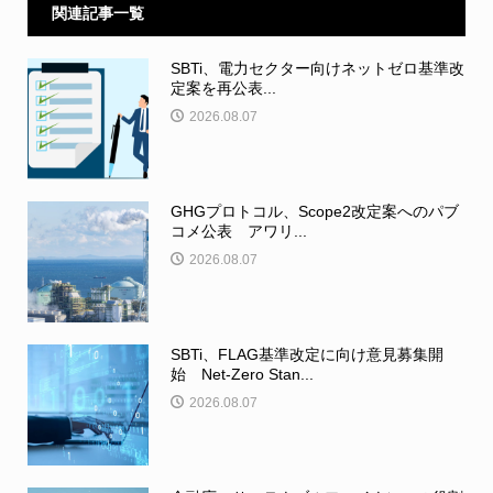
関連記事一覧
SBTi、電力セクター向けネットゼロ基準改
定案を再公表...
2026.08.07
GHGプロトコル、Scope2改定案へのパブ
コメ公表 アワリ...
2026.08.07
SBTi、FLAG基準改定に向け意見募集開
始 Net-Zero Stan...
2026.08.07