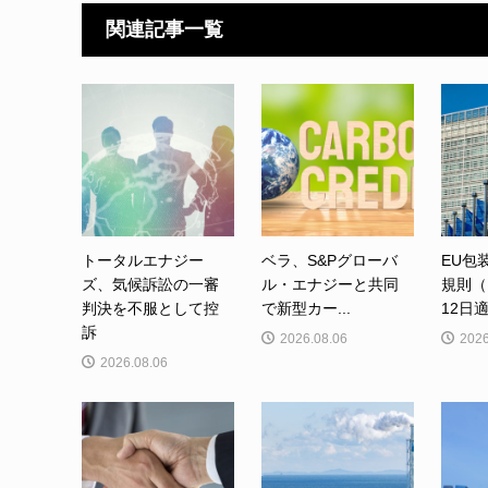
関連記事一覧
トータルエナジー
ベラ、S&Pグローバ
EU包
ズ、気候訴訟の一審
ル・エナジーと共同
規則（
判決を不服として控
で新型カー...
12日適
訴
2026.08.06
2026
2026.08.06