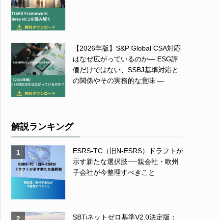
【2026年版】S&P Global CSA対応
はなぜ広がっているのか― ESG評
価だけではない、SSBJ基準対応と
の関係やその実務的な意味 ―
解説ランキング
ESRS-TC（旧N-ESRS）ドラフトが
1
示す新たな選択肢──親会社・欧州
子会社が今整理すべきこと
SBTiネットゼロ基準V2.0決定版：
2