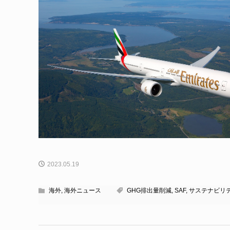
2023.05.19
海外
,
海外ニュース
GHG排出量削減
,
SAF
,
サステナビリ