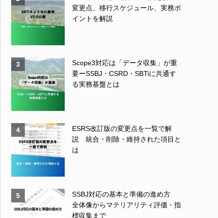
変更点、移行スケジュール、実務ポ
イントを解説
Scope3対応は「データ収集」が重
3
要ーSSBJ・CSRD・SBTiに共通す
る実務基盤とは
ESRS改訂版の変更点を一覧で解
4
説 統合・削除・維持された項目と
は
SSBJ対応の基本と準備の進め方
5
全体像からマテリアリティ評価・指
標収集まで