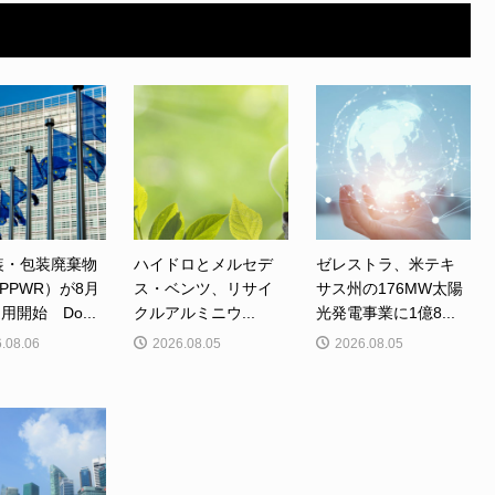
装・包装廃棄物
ハイドロとメルセデ
ゼレストラ、米テキ
PPWR）が8月
ス・ベンツ、リサイ
サス州の176MW太陽
用開始 Do...
クルアルミニウ...
光発電事業に1億8...
.08.06
2026.08.05
2026.08.05