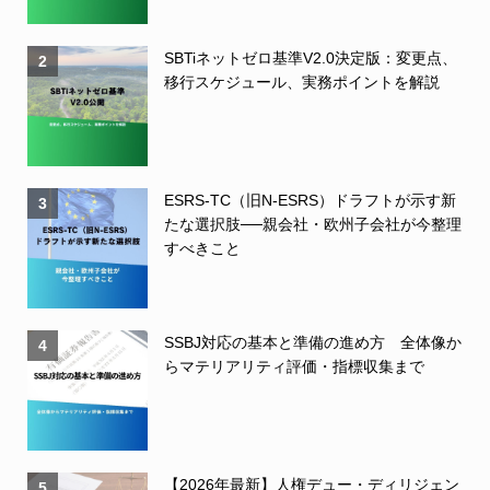
SBTiネットゼロ基準V2.0決定版：変更点、
2
移行スケジュール、実務ポイントを解説
ESRS-TC（旧N-ESRS）ドラフトが示す新
3
たな選択肢──親会社・欧州子会社が今整理
すべきこと
SSBJ対応の基本と準備の進め方 全体像か
4
らマテリアリティ評価・指標収集まで
【2026年最新】人権デュー・ディリジェン
5