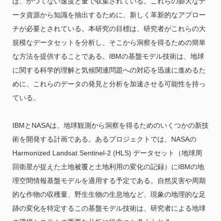
は、かつてない速度と量で収集されている。これらの膨大なデ
ータ資源から知識を抽出するために、新しく革新的なアプロー
チが必要とされている。本研究の目標は、研究者がこれらの大
規模なデータセットを分析し、そこから洞察を得るための簡単
な方法を提供することである。IBMの基盤モデル技術は、地球
に関する科学的理解と気候関連問題への対応を迅速に進めるた
めに、これらのデータの発見と分析を加速させる可能性を持っ
ている。
IBMとNASAは、地球観測から洞察を得るためのいくつかの新技
術を開発する計画である。あるプロジェクトでは、NASAの
Harmonized Landsat Sentinel-2 (HLS) データセット（地球周
回衛星が捉えた土地被覆と土地利用の変化の記録）にIBMの地
理空間情報基盤モデルを適用する予定である。自然災害や周期
的な作物の収穫量、野生生物の生息地など、現象の地理的な足
跡の変化を特定するこの基盤モデル技術は、研究者による地球