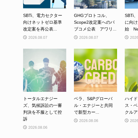
SBTi、電力セクター
GHGプロトコル、
SBTi
向けネットゼロ基準
Scope2改定案へのパ
に向け
改定案を再公表...
ブコメ公表 アワリ...
始 Net-
2026.08.07
2026.08.07
2026
トータルエナジー
ベラ、S&Pグローバ
ハイド
ズ、気候訴訟の一審
ル・エナジーと共同
ス・ベ
判決を不服として控
で新型カー...
クルア
訴
2026.08.06
2026
2026.08.06