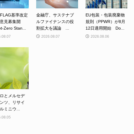
、FLAG基準改定
金融庁、サステナブ
EU包装・包装廃棄物
意見募集開
ルファイナンスの役
規則（PPWR）が8月
Zero Stan...
割拡大を議論 ...
12日適用開始 Do...
.08.07
2026.08.07
2026.08.06
ロとメルセデ
ンツ、リサイ
ルミニウ...
.08.05