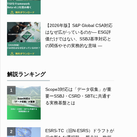
【2026年版】S&P Global CSA対応
はなぜ広がっているのか― ESG評
価だけではない、SSBJ基準対応と
の関係やその実務的な意味 ―
解説ランキング
Scope3対応は「データ収集」が重
1
要ーSSBJ・CSRD・SBTiに共通す
る実務基盤とは
ESRS-TC（旧N-ESRS）ドラフトが
2