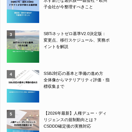
示す新たな選択肢──親会社・欧州
子会社が今整理すべきこと
SBTiネットゼロ基準V2.0決定版：
3
変更点、移行スケジュール、実務ポ
イントを解説
SSBJ対応の基本と準備の進め方
4
全体像からマテリアリティ評価・指
標収集まで
【2026年最新】人権デュー・ディ
5
リジェンスの規制動向とは？
CSDDD確定後の実務対応