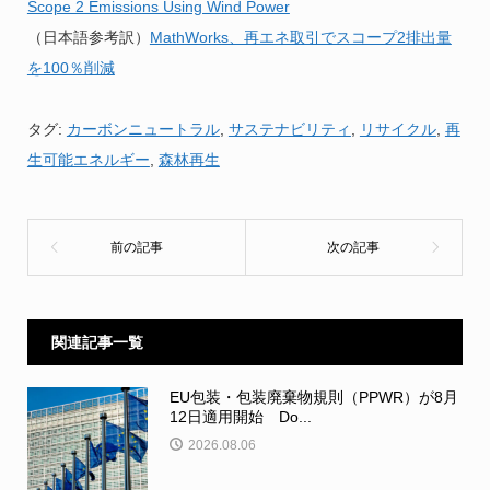
Scope 2 Emissions Using Wind Power
（日本語参考訳）
MathWorks、再エネ取引でスコープ2排出量
を100％削減
タグ:
カーボンニュートラル
,
サステナビリティ
,
リサイクル
,
再
生可能エネルギー
,
森林再生
関連記事一覧
EU包装・包装廃棄物規則（PPWR）が8月
12日適用開始 Do...
2026.08.06