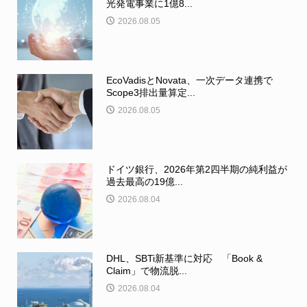
光発電事業に1億8...
2026.08.05
EcoVadisとNovata、一次データ連携で
Scope3排出量算定...
2026.08.05
ドイツ銀行、2026年第2四半期の純利益が
過去最高の19億...
2026.08.04
DHL、SBTi新基準に対応 「Book &
Claim」で物流脱...
2026.08.04