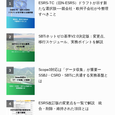
ESRS-TC（旧N-ESRS）ドラフトが示す新
1
たな選択肢──親会社・欧州子会社が今整理
すべきこと
SBTiネットゼロ基準V2.0決定版：変更点、
2
移行スケジュール、実務ポイントを解説
Scope3対応は「データ収集」が重要ー
3
SSBJ・CSRD・SBTiに共通する実務基盤と
は
ESRS改訂版の変更点を一覧で解説 統
4
合・削除・維持された項目とは