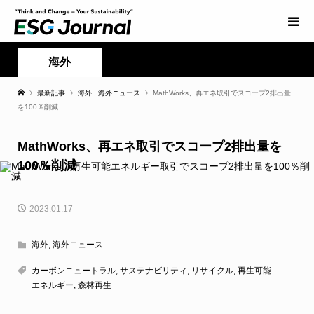
海外
最新記事
海外
,
海外ニュース
MathWorks、再エネ取引でスコープ2排出量
を100％削減
MathWorks、再エネ取引でスコープ2排出量を
100％削減
2023.01.17
海外
,
海外ニュース
カーボンニュートラル
,
サステナビリティ
,
リサイクル
,
再生可能
エネルギー
,
森林再生