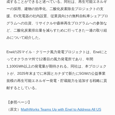
成することができると述べている。同社は、再生可能エネルギ
ーの採用、建物の効率化、二酸化炭素除去プロジェクトの支
援、EV充電器の社内設置、従業員向けの無料自転車シェアプロ
グラムへの出資、リサイクルや森林再生プログラムへの参加な
ど、二酸化炭素排出量を減らすために行ってきた一連の取り組
みについて紹介した。
Enelの25マイル・クリーク風力発電プロジェクトは、
Enelにと
ってオクラホマ州で12番目の風力発電所であり、年間
1,100GWh以上の発電量が期待される。同社は、本プロジェク
トが、2025年末までに米国とカナダで新たに5GWの公益事業
規模の再生可能エネルギー発電・貯蔵能力を追加する戦略に貢
献するとしている。
【参照ページ】
（原文）
MathWorks Teams Up with Enel to Address All US