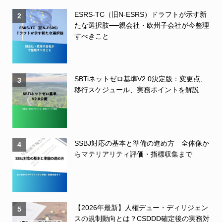
ESRS-TC（旧N-ESRS）ドラフトが示す新
2
たな選択肢──親会社・欧州子会社が今整理
すべきこと
SBTiネットゼロ基準V2.0決定版：変更点、
3
移行スケジュール、実務ポイントを解説
SSBJ対応の基本と準備の進め方 全体像か
4
らマテリアリティ評価・指標収集まで
【2026年最新】人権デュー・ディリジェン
5
スの規制動向とは？CSDDD確定後の実務対