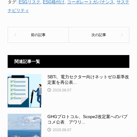
タグ:
ESGリスク
,
ESG格付け
,
コーポレートガバナンス
,
サステ
ナビリティ
関連記事一覧
SBTi、電力セクター向けネットゼロ基準改
定案を再公表...
2026.08.07
GHGプロトコル、Scope2改定案へのパブ
コメ公表 アワリ...
2026.08.07