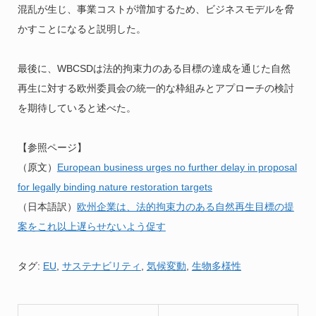
混乱が生じ、事業コストが増加するため、ビジネスモデルを脅
かすことになると説明した。
最後に、WBCSDは法的拘束力のある目標の達成を通じた自然
再生に対する欧州委員会の統一的な枠組みとアプローチの検討
を期待していると述べた。
【参照ページ】
（原文）
European business urges no further delay in proposal
for legally binding nature restoration targets
（日本語訳）
欧州企業は、法的拘束力のある自然再生目標の提
案をこれ以上遅らせないよう促す
タグ:
EU
,
サステナビリティ
,
気候変動
,
生物多様性