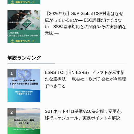
【2026年版】S&P Global CSA対応はなぜ
広がっているのか― ESG評価だけではな
い、SSBJ基準対応との関係やその実務的な
意味 ―
解説ランキング
ESRS-TC（旧N-ESRS）ドラフトが示す新
1
たな選択肢──親会社・欧州子会社が今整理
すべきこと
SBTiネットゼロ基準V2.0決定版：変更点、
2
移行スケジュール、実務ポイントを解説