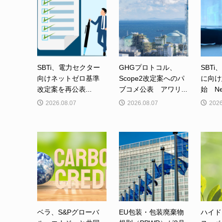
SBTi、電力セクター
GHGプロトコル、
SBTi
向けネットゼロ基準
Scope2改定案へのパ
に向け
改定案を再公表...
ブコメ公表 アワリ...
始 Net-
2026.08.07
2026.08.07
2026
ベラ、S&Pグローバ
EU包装・包装廃棄物
ハイド