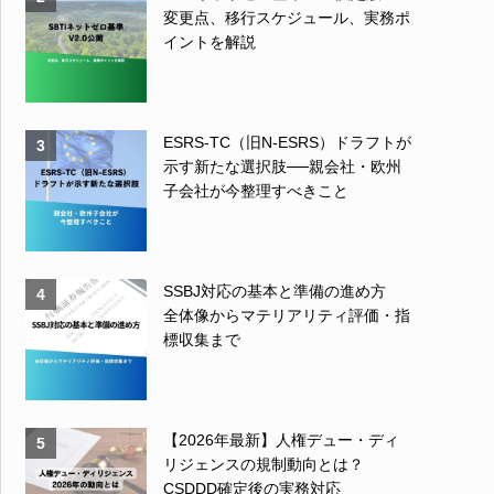
変更点、移行スケジュール、実務ポ
イントを解説
ESRS-TC（旧N-ESRS）ドラフトが
3
示す新たな選択肢──親会社・欧州
子会社が今整理すべきこと
SSBJ対応の基本と準備の進め方
4
全体像からマテリアリティ評価・指
標収集まで
【2026年最新】人権デュー・ディ
5
リジェンスの規制動向とは？
CSDDD確定後の実務対応