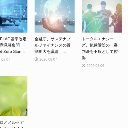
、FLAG基準改定
金融庁、サステナブ
トータルエナジー
意見募集開
ルファイナンスの役
ズ、気候訴訟の一審
Zero Stan...
割拡大を議論 ...
判決を不服として控
訴
.08.07
2026.08.07
2026.08.06
ロとメルセデ