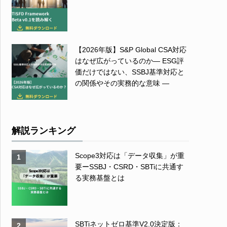
【2026年版】S&P Global CSA対応
はなぜ広がっているのか― ESG評
価だけではない、SSBJ基準対応と
の関係やその実務的な意味 ―
解説ランキング
Scope3対応は「データ収集」が重
1
要ーSSBJ・CSRD・SBTiに共通す
る実務基盤とは
SBTiネットゼロ基準V2.0決定版：
2