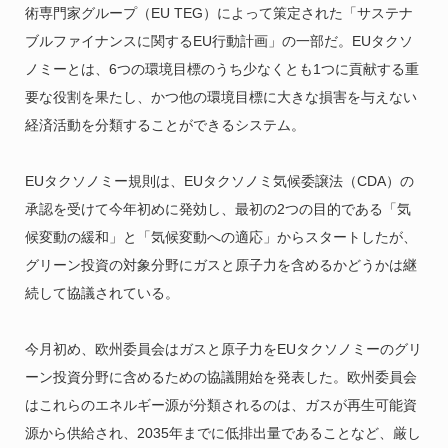
術専門家グループ（EU TEG）によって策定された「
サステナ
ブルファイナンスに関するEU行動計画」の一部だ。EUタクソ
ノミーとは、6つの環境目標のうち少なくとも1つに貢献する重
要な役割を果たし、かつ他の環境目標に大きな損害を与えない
経済活動を分類することができるシステム。
EUタクソノミー規則は、EUタクソノミ気候委譲法（CDA）の
承認を受けて今年初めに発効し、最初の2つの目的である「気
候変動の緩和」と「気候変動への適応」からスタートしたが、
グリーン投資の対象分野にガスと原子力を含めるかどうかは継
続して協議されている。
今月初め、欧州委員会はガスと原子力をEUタクソノミーのグリ
ーン投資分野に含めるための協議開始を発表した。欧州委員会
はこれらのエネルギー源が分類されるのは、ガスが再生可能資
源から供給され、2035年までに低排出量であることなど、厳し