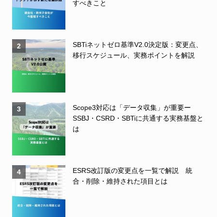
すべきこと
SBTiネットゼロ基準V2.0決定版：変更点、
2
移行スケジュール、実務ポイントを解説
Scope3対応は「データ収集」が重要ー
3
SSBJ・CSRD・SBTiに共通する実務基盤と
は
ESRS改訂版の変更点を一覧で解説 統
4
合・削除・維持された項目とは