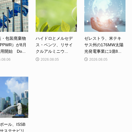
装・包装廃棄物
ハイドロとメルセデ
ゼレストラ、米テキ
PPWR）が8月
ス・ベンツ、リサイ
サス州の176MW太陽
用開始 Do...
クルアルミニウ...
光発電事業に1億8...
.08.06
2026.08.05
2026.08.05
ポール、ISSB
サステナビリ