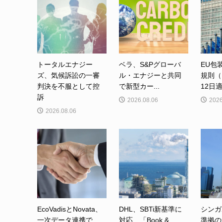
トータルエナジー
ベラ、S&Pグローバ
EU包
ズ、気候訴訟の一審
ル・エナジーと共同
規則（
判決を不服として控
で新型カー...
12日適
訴
2026.08.06
2026
2026.08.06
EcoVadisとNovata、
DHL、SBTi新基準に
シンガ
一次データ連携で
対応 「Book &
準拠の