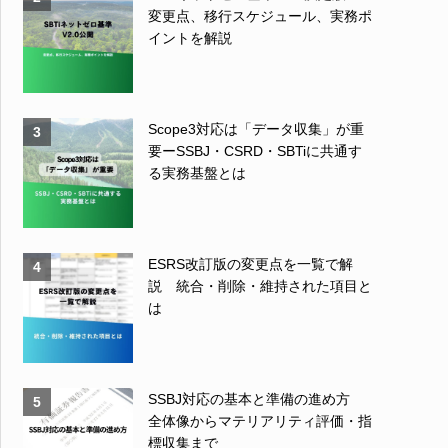
変更点、移行スケジュール、実務ポ
イントを解説
Scope3対応は「データ収集」が重
3
要ーSSBJ・CSRD・SBTiに共通す
る実務基盤とは
ESRS改訂版の変更点を一覧で解
4
説 統合・削除・維持された項目と
は
SSBJ対応の基本と準備の進め方
5
全体像からマテリアリティ評価・指
標収集まで