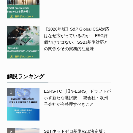
【2026年版】S&P Global CSA対応
はなぜ広がっているのか― ESG評
価だけではない、SSBJ基準対応と
の関係やその実務的な意味 ―
解説ランキング
ESRS-TC（旧N-ESRS）ドラフトが
1
示す新たな選択肢──親会社・欧州
子会社が今整理すべきこと
SBTiネットゼロ基準V2.0決定版：
2