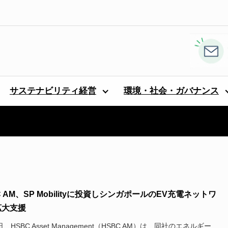
サステナビリティ経営
環境・社会・ガバナンス
C AM、SP Mobilityに投資しシンガポールのEV充電ネットワ
拡大支援
日、HSBC Asset Management（HSBC AM）は、同社のエネルギー