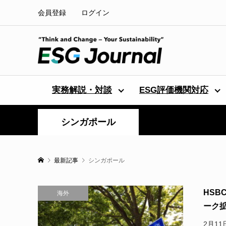
会員登録
ログイン
実務解説・対談
ESG評価機関対応
シンガポール
最新記事
シンガポール
HSB
海外
ーク
2月11