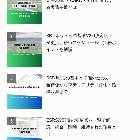
要ーSSBJ・CSRD・SBTiに共通す
る実務基盤とは
SBTiネットゼロ基準V2.0決定版：
3
変更点、移行スケジュール、実務ポ
イントを解説
SSBJ対応の基本と準備の進め方
4
全体像からマテリアリティ評価・指
標収集まで
ESRS改訂版の変更点を一覧で解
5
説 統合・削除・維持された項目と
は