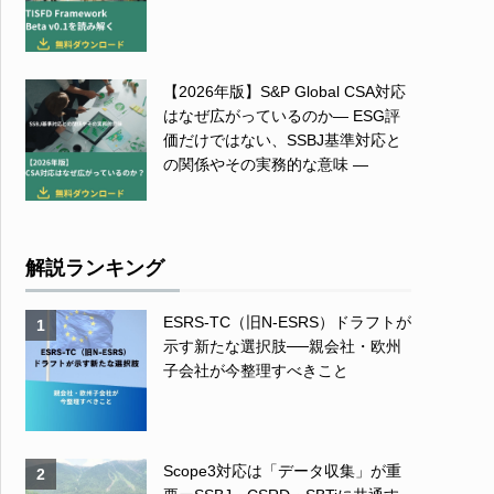
【2026年版】S&P Global CSA対応
はなぜ広がっているのか― ESG評
価だけではない、SSBJ基準対応と
の関係やその実務的な意味 ―
解説ランキング
ESRS-TC（旧N-ESRS）ドラフトが
1
示す新たな選択肢──親会社・欧州
子会社が今整理すべきこと
Scope3対応は「データ収集」が重
2