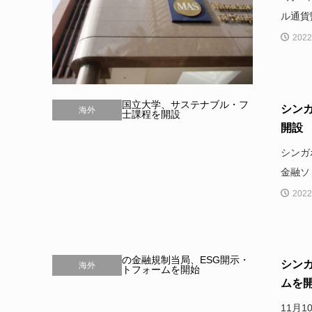
ル通貨
2022
シン
海外
開設
シンガ
金融ソ
2022
シン
海外
ムを
11月