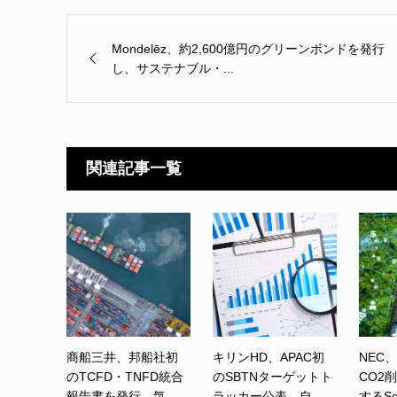
Mondelēz、約2,600億円のグリーンボンドを発行
し、サステナブル・...
関連記事一覧
商船三井、邦船社初
キリンHD、APAC初
NEC
のTCFD・TNFD統合
のSBTNターゲットト
CO2
報告書を発行 気...
ラッカー公表 自...
するSc