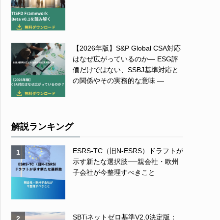
【2026年版】S&P Global CSA対応
はなぜ広がっているのか― ESG評
価だけではない、SSBJ基準対応と
の関係やその実務的な意味 ―
解説ランキング
ESRS-TC（旧N-ESRS）ドラフトが
1
示す新たな選択肢──親会社・欧州
子会社が今整理すべきこと
SBTiネットゼロ基準V2.0決定版：
2