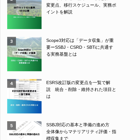
変更点、移行スケジュール、実務ポ
イントを解説
Scope3対応は「データ収集」が重
3
要ーSSBJ・CSRD・SBTiに共通す
る実務基盤とは
ESRS改訂版の変更点を一覧で解
4
説 統合・削除・維持された項目と
は
SSBJ対応の基本と準備の進め方
5
全体像からマテリアリティ評価・指
標収集まで