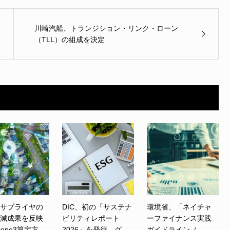
川崎汽船、トランジション・リンク・ローン
（TLL）の組成を決定
、サプライヤの
DIC、初の「サステナ
環境省、「ネイチャ
削減成果を反映
ビリティレポート
ーファイナンス実践
ope3算定方...
2026」を発行 グ...
ガイドライン（...