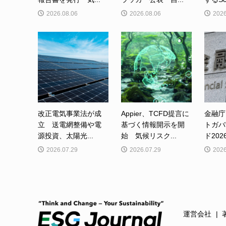
2026.08.06
2026.08.06
2026
改正電気事業法が成
Appier、TCFD提言に
金融庁
立 送電網整備や電
基づく情報開示を開
トガバ
源投資、太陽光...
始 気候リスク...
ド202
2026.07.29
2026.07.29
2026
運営会社