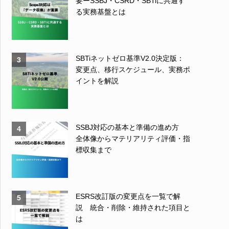
要ーSSBJ・CSRD・SBTiに共通す
る実務基盤とは
SBTiネットゼロ基準V2.0決定版：
3
変更点、移行スケジュール、実務ポ
イントを解説
SSBJ対応の基本と準備の進め方
4
全体像からマテリアリティ評価・指
標収集まで
ESRS改訂版の変更点を一覧で解
5
説 統合・削除・維持された項目と
は