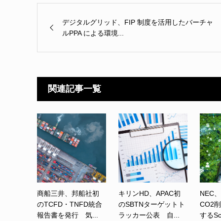
デジタルグリッド、FIP 制度を活用したバーチャ
ルPPA による環境...
関連記事一覧
商船三井、邦船社初
キリンHD、APAC初
NEC
のTCFD・TNFD統合
のSBTNターゲットト
CO2
報告書を発行 気...
ラッカー公表 自...
するSc