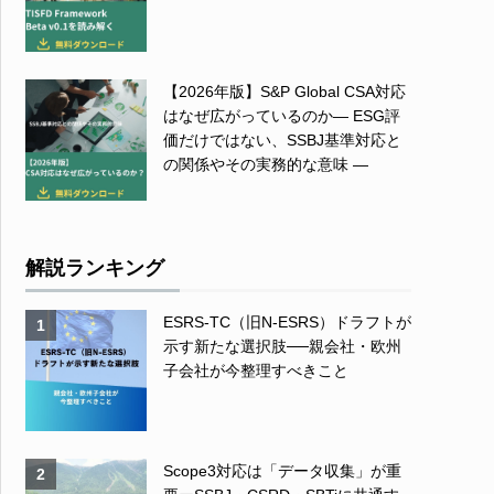
【2026年版】S&P Global CSA対応
はなぜ広がっているのか― ESG評
価だけではない、SSBJ基準対応と
の関係やその実務的な意味 ―
解説ランキング
ESRS-TC（旧N-ESRS）ドラフトが
1
示す新たな選択肢──親会社・欧州
子会社が今整理すべきこと
Scope3対応は「データ収集」が重
2