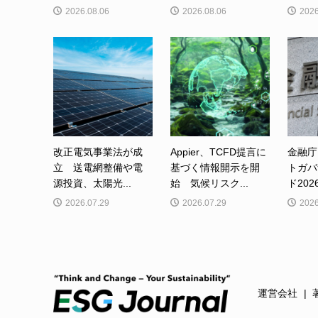
2026.08.06
2026.08.06
2026
改正電気事業法が成
Appier、TCFD提言に
金融庁
立 送電網整備や電
基づく情報開示を開
トガバ
源投資、太陽光...
始 気候リスク...
ド202
2026.07.29
2026.07.29
2026
運営会社