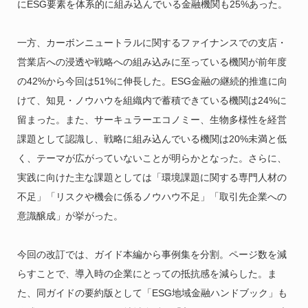
にESG要素を体系的に組み込んでいる金融機関も25%あった。
一方、カーボンニュートラルに関するファイナンスでの支店・
営業店への浸透や戦略への組み込みに至っている機関が前年度
の42%から今回は51%に伸長した。ESG金融の継続的推進に向
けて、知見・ノウハウを組織内で蓄積できている機関は24%に
留まった。また、サーキュラーエコノミー、生物多様性を経営
課題として認識し、戦略に組み込んでいる機関は20%未満と低
く、テーマが広がっていないことが明らかとなった。さらに、
実践に向けた主な課題としては「環境課題に関する専門人材の
不足」「リスクや機会に係るノウハウ不足」「取引先企業への
意識醸成」が挙がった。
今回の改訂では、ガイド本編から事例集を分割。ページ数を減
らすことで、導入時の企業にとっての抵抗感を減らした。ま
た、同ガイドの要約版として「ESG地域金融ハンドブック」も