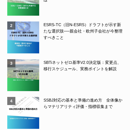
ESRS-TC（旧N-ESRS）ドラフトが示す新
2
たな選択肢──親会社・欧州子会社が今整理
すべきこと
SBTiネットゼロ基準V2.0決定版：変更点、
3
移行スケジュール、実務ポイントを解説
SSBJ対応の基本と準備の進め方 全体像か
4
らマテリアリティ評価・指標収集まで