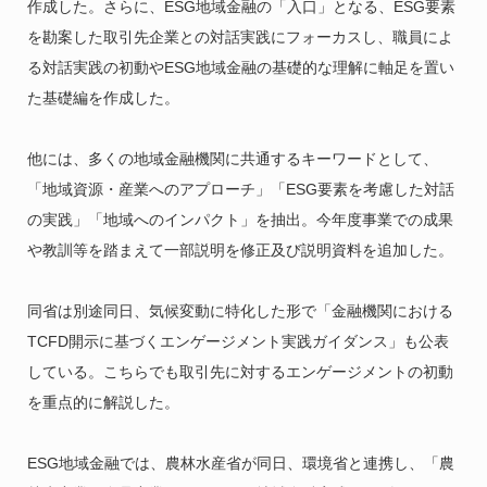
作成した。さらに、ESG地域金融の「入口」となる、ESG要素
を勘案した取引先企業との対話実践にフォーカスし、職員によ
る対話実践の初動やESG地域金融の基礎的な理解に軸足を置い
た基礎編を作成した。
他には、多くの地域金融機関に共通するキーワードとして、
「地域資源・産業へのアプローチ」「ESG要素を考慮した対話
の実践」「地域へのインパクト」を抽出。今年度事業での成果
や教訓等を踏まえて一部説明を修正及び説明資料を追加した。
同省は別途同日、気候変動に特化した形で「金融機関における
TCFD開示に基づくエンゲージメント実践ガイダンス」も公表
している。こちらでも取引先に対するエンゲージメントの初動
を重点的に解説した。
ESG地域金融では、農林水産省が同日、環境省と連携し、「農