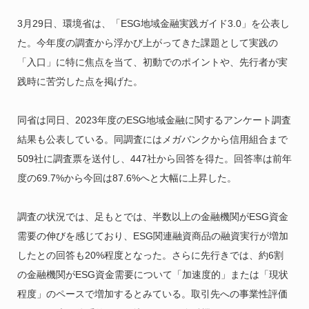
3月29日、環境省は、「ESG地域金融実践ガイド3.0」を公表し
た。今年度の調査から浮かび上がってきた課題として実践の
「入口」に特に焦点を当て、初動でのポイントや、先行者が実
践時に苦労した点を掲げた。
同省は同日、2023年度のESG地域金融に関するアンケート調査
結果も公表している。同調査にはメガバンクから信用組合まで
509社に調査票を送付し、447社から回答を得た。回答率は前年
度の69.7%から今回は87.6%へと大幅に上昇した。
調査の状況では、足もとでは、半数以上の金融機関がESG資金
需要の伸びを感じており、ESG関連融資商品の融資実行が増加
したとの回答も20%程度となった。さらに先行きでは、約6割
の金融機関がESG資金需要について「加速度的」または「現状
程度」のペースで増加するとみている。取引先への事業性評価