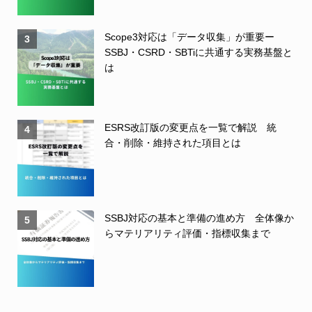
Scope3対応は「データ収集」が重要ー
3
SSBJ・CSRD・SBTiに共通する実務基盤と
は
ESRS改訂版の変更点を一覧で解説 統
4
合・削除・維持された項目とは
SSBJ対応の基本と準備の進め方 全体像か
5
らマテリアリティ評価・指標収集まで