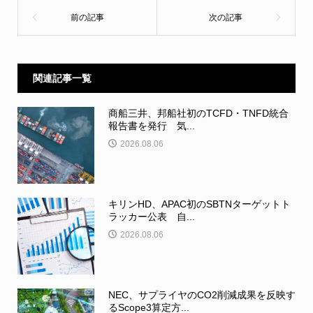
関連記事一覧
商船三井、邦船社初のTCFD・TNFD統合
報告書を発行 気...
2026.08.06
キリンHD、APAC初のSBTNターゲットト
ラッカー公表 自...
2026.08.06
NEC、サプライヤのCO2削減成果を反映す
るScope3算定方...