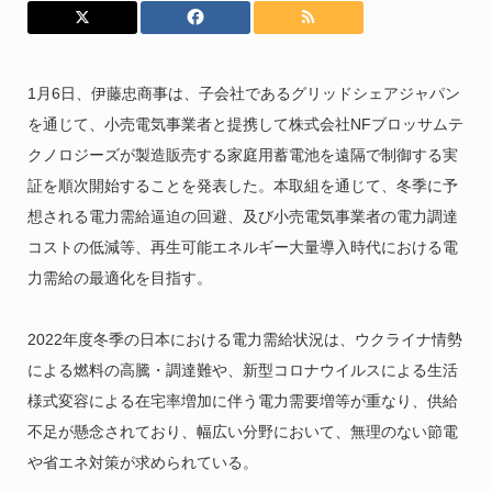
1月6日、伊藤忠商事は、子会社であるグリッドシェアジャパン
を通じて、小売電気事業者と提携して株式会社NFブロッサムテ
クノロジーズが製造販売する家庭用蓄電池を遠隔で制御する実
証を順次開始することを発表した。本取組を通じて、冬季に予
想される電力需給逼迫の回避、及び小売電気事業者の電力調達
コストの低減等、再生可能エネルギー大量導入時代における電
力需給の最適化を目指す。
2022年度冬季の日本における電力需給状況は、ウクライナ情勢
による燃料の高騰・調達難や、新型コロナウイルスによる生活
様式変容による在宅率増加に伴う電力需要増等が重なり、供給
不足が懸念されており、幅広い分野において、無理のない節電
や省エネ対策が求められている。