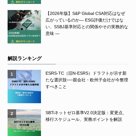
【2026年版】S&P Global CSA対応はなぜ
広がっているのか― ESG評価だけではな
い、SSBJ基準対応との関係やその実務的な
意味 ―
解説ランキング
ESRS-TC（旧N-ESRS）ドラフトが示す新
1
たな選択肢──親会社・欧州子会社が今整理
すべきこと
SBTiネットゼロ基準V2.0決定版：変更点、
2
移行スケジュール、実務ポイントを解説