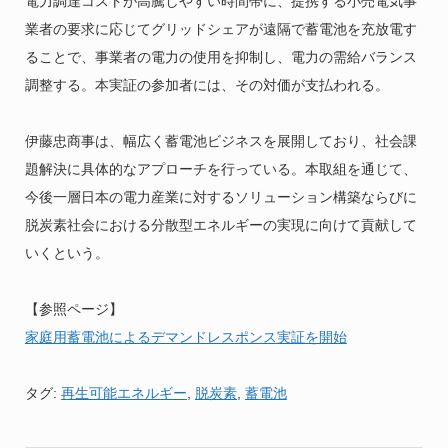
電力調達コストが高騰しやすい時間帯に、提携する小売電気事
業者の要求に応じてグリッドシェアが遠隔で蓄電池を充放電す
ることで、事業者の電力の使用を抑制し、電力の需給バランス
調整する。本実証の参加者には、その対価が支払われる。
伊藤忠商事は、幅広く蓄電池ビジネスを展開しており、社会課
題解決に具体的なアプローチを行っている。本取組を通じて、
今後一層日本の電力産業に対するソリューション構築ならびに
脱炭素社会における分散型エネルギーの実現に向けて貢献して
いくという。
【参照ページ】
家庭用蓄電池によるデマンドレスポンス実証を開始
タグ:
再生可能エネルギー
,
脱炭素
,
蓄電池