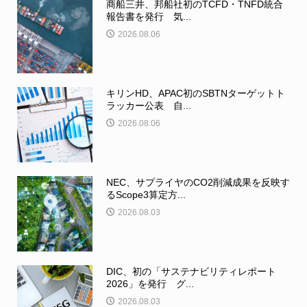
商船三井、邦船社初のTCFD・TNFD統合
報告書を発行 気...
2026.08.06
キリンHD、APAC初のSBTNターゲットト
ラッカー公表 自...
2026.08.06
NEC、サプライヤのCO2削減成果を反映す
るScope3算定方...
2026.08.03
DIC、初の「サステナビリティレポート
2026」を発行 グ...
2026.08.03