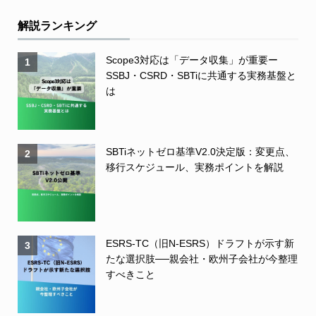
解説ランキング
Scope3対応は「データ収集」が重要ー
1
SSBJ・CSRD・SBTiに共通する実務基盤と
は
SBTiネットゼロ基準V2.0決定版：変更点、
2
移行スケジュール、実務ポイントを解説
ESRS-TC（旧N-ESRS）ドラフトが示す新
3
たな選択肢──親会社・欧州子会社が今整理
すべきこと